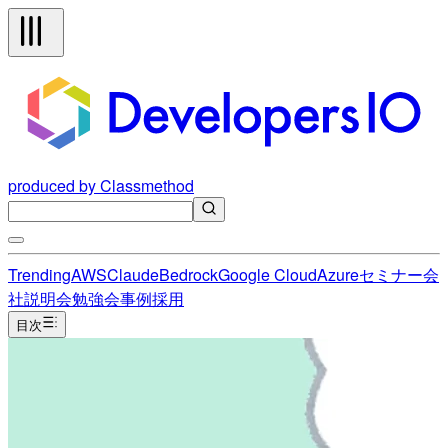
produced by Classmethod
Trending
AWS
Claude
Bedrock
Google Cloud
Azure
セミナー
会
社説明会
勉強会
事例
採用
目次