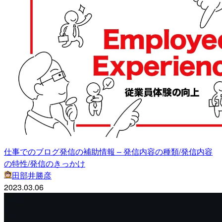
仕事でのブログ発信の補助情報 – 発信内容の種類/発信内容
の特性/発信のきっかけ
田部井勝彦
2023.03.06