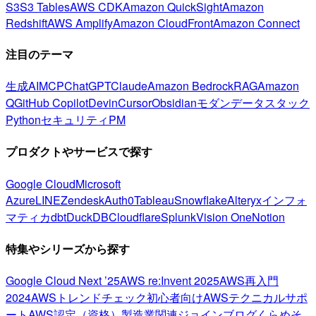
S3
S3 Tables
AWS CDK
Amazon QuickSight
Amazon
Redshift
AWS Amplify
Amazon CloudFront
Amazon Connect
注目のテーマ
生成AI
MCP
ChatGPT
Claude
Amazon Bedrock
RAG
Amazon
Q
GitHub Copilot
Devin
Cursor
Obsidian
モダンデータスタック
Python
セキュリティ
PM
プロダクトやサービスで探す
Google Cloud
Microsoft
Azure
LINE
Zendesk
Auth0
Tableau
Snowflake
Alteryx
インフォ
マティカ
dbt
DuckDB
Cloudflare
Splunk
Vision One
Notion
特集やシリーズから探す
Google Cloud Next ’25
AWS re:Invent 2025
AWS再入門
2024
AWSトレンドチェック
初心者向け
AWSテクニカルサポ
ート
AWS認定（資格）
製造業関連
ジョインブログ
くらめそ