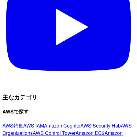
主なカテゴリ
AWSで探す
AWS特集
AWS IAM
Amazon Cognito
AWS Security Hub
AWS
Organizations
AWS Control Tower
Amazon EC2
Amazon