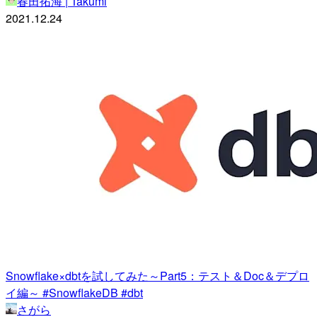
春田拓海 | Takumi
2021.12.24
Snowflake×dbtを試してみた～Part5：テスト＆Doc＆デプロ
イ編～ #SnowflakeDB #dbt
さがら