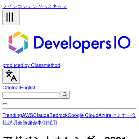
メインコンテンツへスキップ
produced by Classmethod
Original
English
Trending
AWS
Claude
Bedrock
Google Cloud
Azure
セミナー
会
社説明会
勉強会
事例
採用