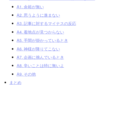
A1. 余裕が無い
A2. 思うように進まない
A3. 記事に対するマイナスの反応
A4. 着地点が見つからない
A5. 手間が掛かっているとき
A6. 神様が降りてこない
A7. 企画に挑んでいるとき
A8. 辛いことは特に無いよ
A9. その他
まとめ