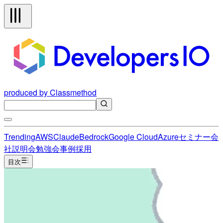
produced by Classmethod
Trending
AWS
Claude
Bedrock
Google Cloud
Azure
セミナー
会
社説明会
勉強会
事例
採用
目次