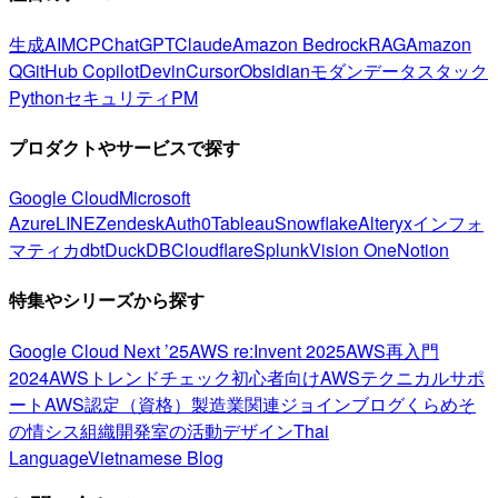
生成AI
MCP
ChatGPT
Claude
Amazon Bedrock
RAG
Amazon
Q
GitHub Copilot
Devin
Cursor
Obsidian
モダンデータスタック
Python
セキュリティ
PM
プロダクトやサービスで探す
Google Cloud
Microsoft
Azure
LINE
Zendesk
Auth0
Tableau
Snowflake
Alteryx
インフォ
マティカ
dbt
DuckDB
Cloudflare
Splunk
Vision One
Notion
特集やシリーズから探す
Google Cloud Next ’25
AWS re:Invent 2025
AWS再入門
2024
AWSトレンドチェック
初心者向け
AWSテクニカルサポ
ート
AWS認定（資格）
製造業関連
ジョインブログ
くらめそ
の情シス
組織開発室の活動
デザイン
Thai
Language
Vietnamese Blog