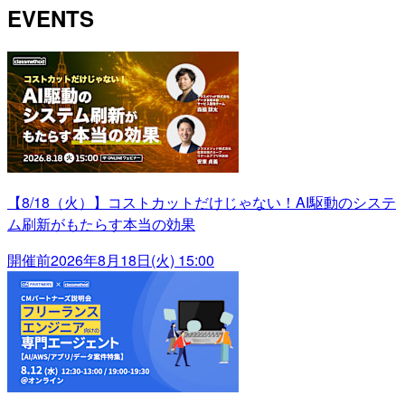
EVENTS
【8/18（火）】コストカットだけじゃない！AI駆動のシステ
ム刷新がもたらす本当の効果
開催前
2026年8月18日(火) 15:00