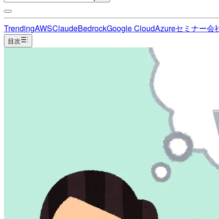
Trending
AWS
Claude
Bedrock
Google Cloud
Azure
セミナー
会
目次