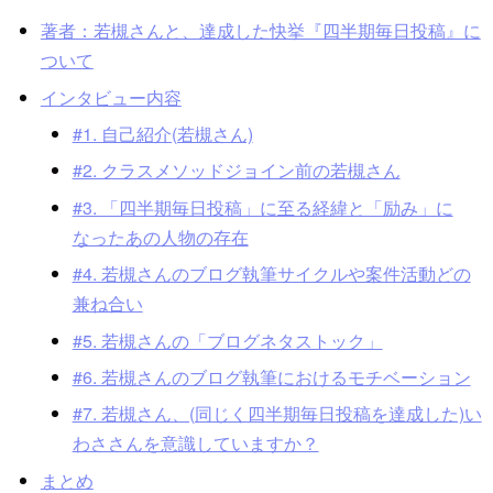
著者：若槻さんと、達成した快挙『四半期毎日投稿』に
ついて
インタビュー内容
#1. 自己紹介(若槻さん)
#2. クラスメソッドジョイン前の若槻さん
#3. 「四半期毎日投稿」に至る経緯と「励み」に
なったあの人物の存在
#4. 若槻さんのブログ執筆サイクルや案件活動どの
兼ね合い
#5. 若槻さんの「ブログネタストック」
#6. 若槻さんのブログ執筆におけるモチベーション
#7. 若槻さん、(同じく四半期毎日投稿を達成した)い
わささんを意識していますか？
まとめ