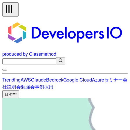
produced by Classmethod
Trending
AWS
Claude
Bedrock
Google Cloud
Azure
セミナー
会
社説明会
勉強会
事例
採用
目次