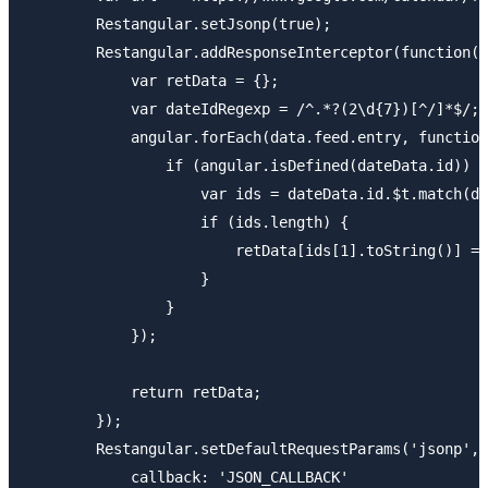
        Restangular.setJsonp(true);

        Restangular.addResponseInterceptor(function(d
            var retData = {};

            var dateIdRegexp = /^.*?(2\d{7})[^/]*$/;

            angular.forEach(data.feed.entry, function
                if (angular.isDefined(dateData.id)) {

                    var ids = dateData.id.$t.match(da
                    if (ids.length) {

                        retData[ids[1].toString()] = 
                    } 

                } 

            });

            return retData; 

        });

        Restangular.setDefaultRequestParams('jsonp', 
            callback: 'JSON_CALLBACK' 
