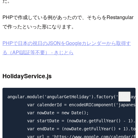
た。
PHPで作成している例があったので、そちらをRestangular
で作ったといった形になります。
PHPで日本の祝日のJSONをGoogleカレンダーから取得す
る（API認証等不要） - きじとら
HolidayService.js
angular.module('angularGetHoliday').factory('HolidayS
        var calenderId = encodeURIComponent('japanese
        var nowDate = new Date();

        var startDate = (nowDate.getFullYear() - 1).t
        var endDate = (nowDate.getFullYear() + 1).toS
        var url = 'https://www.google.com/calendar/fe