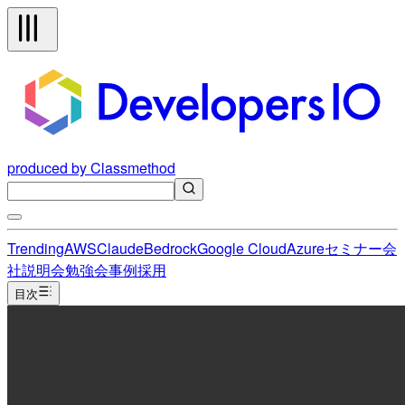
produced by Classmethod
Trending
AWS
Claude
Bedrock
Google Cloud
Azure
セミナー
会
社説明会
勉強会
事例
採用
目次