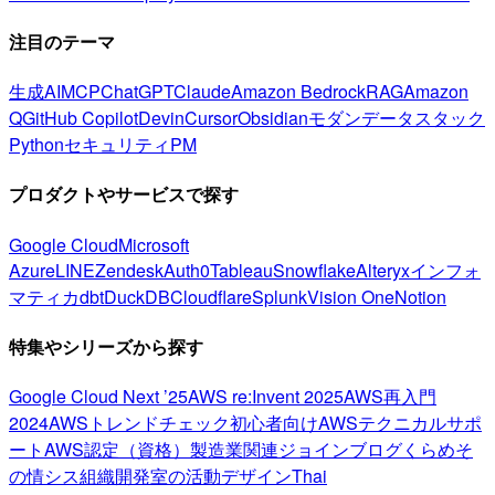
注目のテーマ
生成AI
MCP
ChatGPT
Claude
Amazon Bedrock
RAG
Amazon
Q
GitHub Copilot
Devin
Cursor
Obsidian
モダンデータスタック
Python
セキュリティ
PM
プロダクトやサービスで探す
Google Cloud
Microsoft
Azure
LINE
Zendesk
Auth0
Tableau
Snowflake
Alteryx
インフォ
マティカ
dbt
DuckDB
Cloudflare
Splunk
Vision One
Notion
特集やシリーズから探す
Google Cloud Next ’25
AWS re:Invent 2025
AWS再入門
2024
AWSトレンドチェック
初心者向け
AWSテクニカルサポ
ート
AWS認定（資格）
製造業関連
ジョインブログ
くらめそ
の情シス
組織開発室の活動
デザイン
Thai