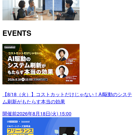
EVENTS
【8/18（火）】コストカットだけじゃない！AI駆動のシステ
ム刷新がもたらす本当の効果
開催前
2026年8月18日(火) 15:00