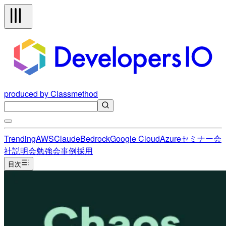
produced by Classmethod
Trending
AWS
Claude
Bedrock
Google Cloud
Azure
セミナー
会
社説明会
勉強会
事例
採用
目次