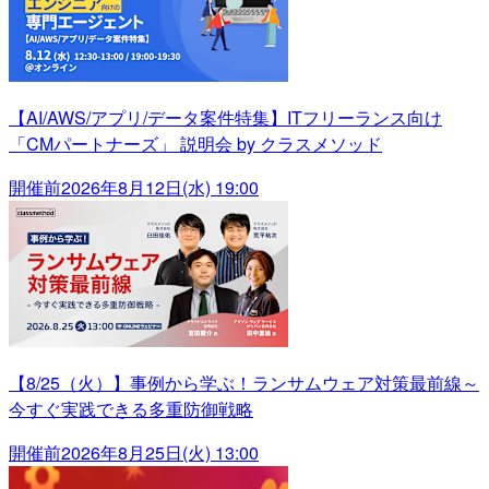
【AI/AWS/アプリ/データ案件特集】ITフリーランス向け
「CMパートナーズ」 説明会 by クラスメソッド
開催前
2026年8月12日(水) 19:00
【8/25（火）】事例から学ぶ！ランサムウェア対策最前線～
今すぐ実践できる多重防御戦略
開催前
2026年8月25日(火) 13:00