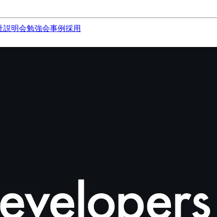
社説明会
勉強会
事例
採用