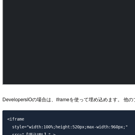
DevelopersIOの場合は、iframeを使って埋め込めま
<iframe 

  style="width:100%;height:520px;max-width:960px;" 

  src="【埋込URL】" >
