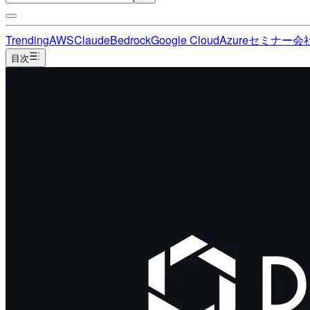
Trending
AWS
Claude
Bedrock
Google Cloud
Azure
セミナー
会
目次