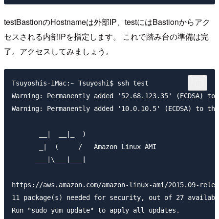
testBastionのHostnameは外部IP、testにはBastionからアク
セスされる内部IPを指定します。 これで踏み台の準備は完
了。アクセスしてみましょう。
Tsuyoshis-iMac:~ Tsuyoshi$ ssh test

Warning: Permanently added '52.68.123.35' (ECDSA) to 
Warning: Permanently added '10.0.10.5' (ECDSA) to the
       __|  __|_  )

       _|  (     /   Amazon Linux AMI

      ___|\___|___|

https://aws.amazon.com/amazon-linux-ami/2015.09-relea
11 package(s) needed for security, out of 27 availabl
Run "sudo yum update" to apply all updates.
