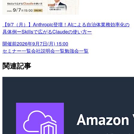
【9/7（月）】Anthropic登壇！AIによる自治体業務効率化の
具体例ーSkillsで広がるClaudeの使い方ー
開催前
2026年9月7日(月) 15:00
セミナー一覧
会社説明会一覧
勉強会一覧
関連記事