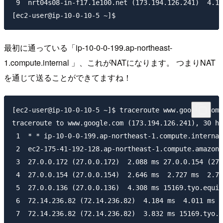
 9  nrt04s08-in-f17.1e100.net (173.194.126.241)  4.17
最初に通っている「ip-10-0-0-199.ap-northeast-
1.compute.internal 」、これがNATになります。 つまりNAT
を通じて送ることができてますね！
[ec2-user@ip-10-0-10-5 ~]$ traceroute www.google.com

traceroute to www.google.com (173.194.126.241), 30 ho
 1  * * ip-10-0-0-199.ap-northeast-1.compute.internal
 2  ec2-175-41-192-128.ap-northeast-1.compute.amazona
 3  27.0.0.172 (27.0.0.172)  2.088 ms 27.0.0.154 (27.
 4  27.0.0.154 (27.0.0.154)  2.646 ms  2.727 ms  2.73
 5  27.0.0.136 (27.0.0.136)  4.308 ms 15169.tyo.equin
 6  72.14.236.82 (72.14.236.82)  4.184 ms  4.011 ms 5
 7  72.14.236.82 (72.14.236.82)  3.832 ms 15169.tyo.e