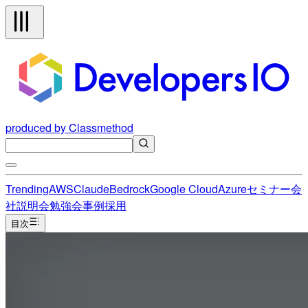
produced by Classmethod
Trending
AWS
Claude
Bedrock
Google Cloud
Azure
セミナー
会
社説明会
勉強会
事例
採用
目次