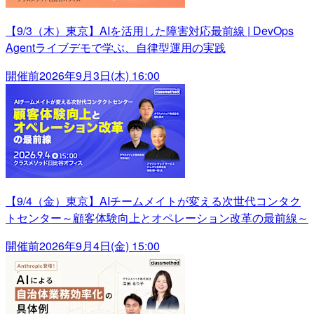
【9/3（木）東京】AIを活用した障害対応最前線 | DevOps
Agentライブデモで学ぶ、自律型運用の実践
開催前
2026年9月3日(木) 16:00
【9/4（金）東京】AIチームメイトが変える次世代コンタク
トセンター～顧客体験向上とオペレーション改革の最前線～
開催前
2026年9月4日(金) 15:00