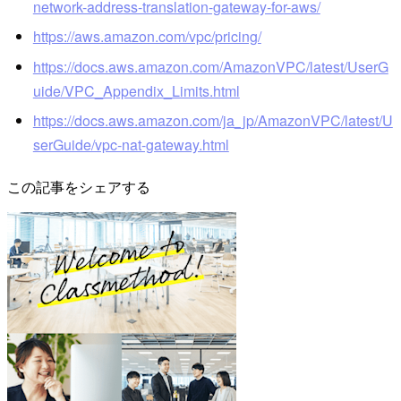
network-address-translation-gateway-for-aws/
https://aws.amazon.com/vpc/pricing/
https://docs.aws.amazon.com/AmazonVPC/latest/UserG
uide/VPC_Appendix_Limits.html
https://docs.aws.amazon.com/ja_jp/AmazonVPC/latest/U
serGuide/vpc-nat-gateway.html
この記事をシェアする