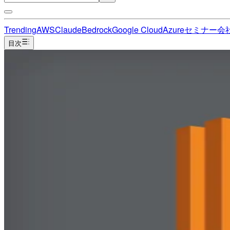
Trending
AWS
Claude
Bedrock
Google Cloud
Azure
セミナー
会
目次