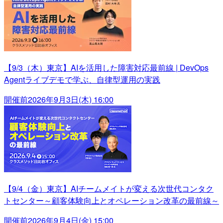
【9/3（木）東京】AIを活用した障害対応最前線 | DevOps
Agentライブデモで学ぶ、自律型運用の実践
開催前
2026年9月3日(木) 16:00
【9/4（金）東京】AIチームメイトが変える次世代コンタク
トセンター～顧客体験向上とオペレーション改革の最前線～
開催前
2026年9月4日(金) 15:00