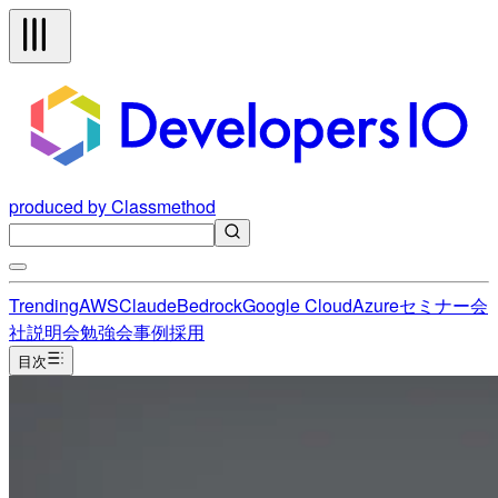
produced by Classmethod
Trending
AWS
Claude
Bedrock
Google Cloud
Azure
セミナー
会
社説明会
勉強会
事例
採用
目次