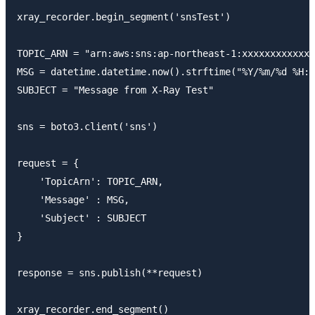
xray_recorder.begin_segment('snsTest')

TOPIC_ARN = "arn:aws:sns:ap-northeast-1:xxxxxxxxxxxx:
MSG = datetime.datetime.now().strftime("%Y/%m/%d %H:%
SUBJECT = "Message from X-Ray Test"

sns = boto3.client('sns')

request = {

    'TopicArn': TOPIC_ARN,

    'Message' : MSG,

    'Subject' : SUBJECT

}

response = sns.publish(**request)
