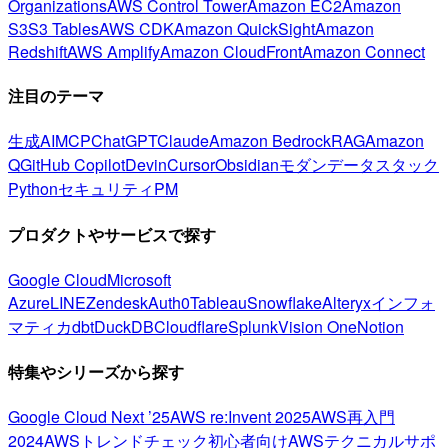
Organizations
AWS Control Tower
Amazon EC2
Amazon
S3
S3 Tables
AWS CDK
Amazon QuickSight
Amazon
Redshift
AWS Amplify
Amazon CloudFront
Amazon Connect
注目のテーマ
生成AI
MCP
ChatGPT
Claude
Amazon Bedrock
RAG
Amazon
Q
GitHub Copilot
Devin
Cursor
Obsidian
モダンデータスタック
Python
セキュリティ
PM
プロダクトやサービスで探す
Google Cloud
Microsoft
Azure
LINE
Zendesk
Auth0
Tableau
Snowflake
Alteryx
インフォ
マティカ
dbt
DuckDB
Cloudflare
Splunk
Vision One
Notion
特集やシリーズから探す
Google Cloud Next ’25
AWS re:Invent 2025
AWS再入門
2024
AWSトレンドチェック
初心者向け
AWSテクニカルサポ