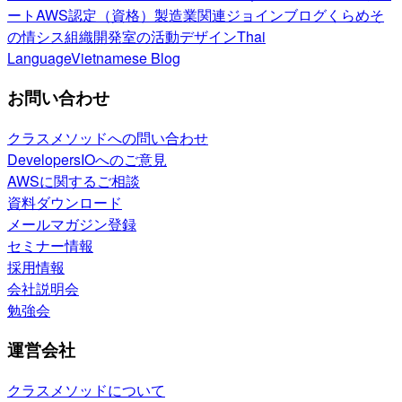
ート
AWS認定（資格）
製造業関連
ジョインブログ
くらめそ
の情シス
組織開発室の活動
デザイン
Thai
Language
Vietnamese Blog
お問い合わせ
クラスメソッドへの問い合わせ
DevelopersIOへのご意見
AWSに関するご相談
資料ダウンロード
メールマガジン登録
セミナー情報
採用情報
会社説明会
勉強会
運営会社
クラスメソッドについて