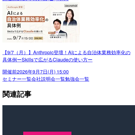
【9/7（月）】Anthropic登壇！AIによる自治体業務効率化の
具体例ーSkillsで広がるClaudeの使い方ー
開催前
2026年9月7日(月) 15:00
セミナー一覧
会社説明会一覧
勉強会一覧
関連記事