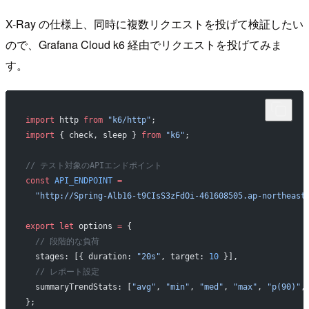
X-Ray の仕様上、同時に複数リクエストを投げて検証したい
ので、Grafana Cloud k6 経由でリクエストを投げてみま
す。
import
 http 
from
 "k6/http"
;
import
 { check, sleep } 
from
 "k6"
;
// テスト対象のAPIエンドポイント
const
 API_ENDPOINT
 =
  "http://Spring-Alb16-t9CIsS3zFdOi-461608505.ap-northeast
export
 let
 options 
=
 {
  // 段階的な負荷
  stages: [{ duration: 
"20s"
, target: 
10
 }],
  // レポート設定
  summaryTrendStats: [
"avg"
, 
"min"
, 
"med"
, 
"max"
, 
"p(90)"
,
};