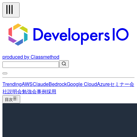
produced by Classmethod
Trending
AWS
Claude
Bedrock
Google Cloud
Azure
セミナー
会
社説明会
勉強会
事例
採用
目次