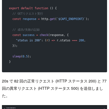
export
 default
 function
 () {
  // GETリクエスト実行
  const
 response
 =
 http.
get
(
`${
API_ENDPOINT
}`
);
  // 成功/失敗の記録
  const
 success
 =
 check
(response, {
    "status is 200"
: (
r
) 
=>
 r.status 
===
 200
,
  });
  sleep
(
0.5
);
}
20s で 82 回の正常リクエスト (HTTP ステータス 200) と 77
回の異常リクエスト (HTTP ステータス 500) を送信しまし
た。