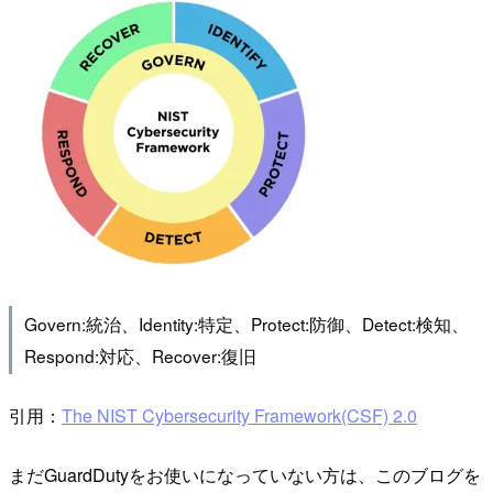
Govern:統治、Identity:特定、Protect:防御、Detect:検知、
Respond:対応、Recover:復旧
引用：
The NIST Cybersecurity Framework(CSF) 2.0
まだGuardDutyをお使いになっていない方は、このブログを