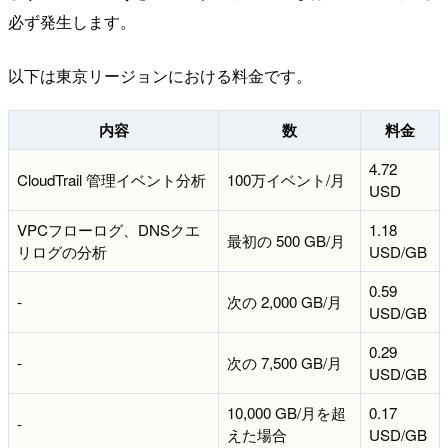
必ず発生します。
以下は東京リージョンにおける料金です。
内容
数
料金
4.72
CloudTrail 管理イベント分析
100万イベント/月
USD
VPCフローログ、DNSクエ
1.18
最初の 500 GB/月
リログの分析
USD/GB
0.59
-
次の 2,000 GB/月
USD/GB
0.29
-
次の 7,500 GB/月
USD/GB
10,000 GB/月を超
0.17
-
えた場合
USD/GB