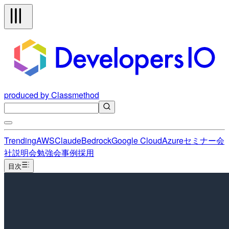
produced by Classmethod
Trending
AWS
Claude
Bedrock
Google Cloud
Azure
セミナー
会
社説明会
勉強会
事例
採用
目次