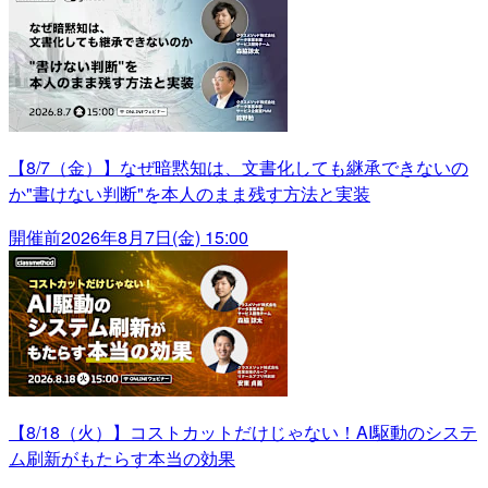
【8/7（金）】なぜ暗黙知は、文書化しても継承できないの
か"書けない判断"を本人のまま残す方法と実装
開催前
2026年8月7日(金) 15:00
【8/18（火）】コストカットだけじゃない！AI駆動のシステ
ム刷新がもたらす本当の効果