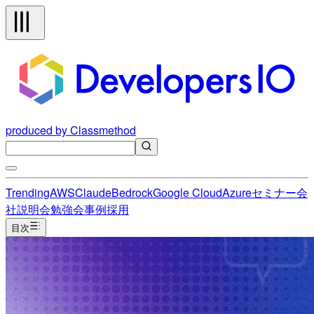
produced by Classmethod
Trending
AWS
Claude
Bedrock
Google Cloud
Azure
セミナー
会
社説明会
勉強会
事例
採用
目次