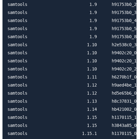
samtools                         1.9      h91753b0_2 
samtools                         1.9      h91753b0_3 
samtools                         1.9      h91753b0_4 
samtools                         1.9      h91753b0_5 
samtools                         1.9      h91753b0_8 
samtools                        1.10      h2e538c0_3 
samtools                        1.10      h9402c20_0 
samtools                        1.10      h9402c20_1 
samtools                        1.10      h9402c20_2 
samtools                        1.11      h6270b1f_0 
samtools                        1.12      h9aed4be_1 
samtools                        1.12      hd5e65b6_0 
samtools                        1.13      h8c37831_0 
samtools                        1.14      hb421002_0 
samtools                        1.15      h1170115_1 
samtools                        1.15      h3843a85_0 
samtools                      1.15.1      h1170115_0 