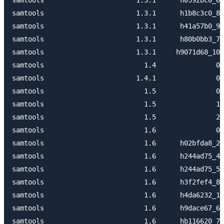
samtools                       1.3.1      h1b8c3c0_8 
samtools                       1.3.1      h41a57b0_9 
samtools                       1.3.1      h80b0bb3_7 
samtools                       1.3.1     h9071d68_10 
samtools                         1.4               0 
samtools                       1.4.1               0 
samtools                         1.5               0 
samtools                         1.5               1 
samtools                         1.5               2 
samtools                         1.6               0 
samtools                         1.6      h02bfda8_2 
samtools                         1.6      h244ad75_4 
samtools                         1.6      h244ad75_5 
samtools                         1.6      h3f2fef4_8 
samtools                         1.6      h4da6232_1 
samtools                         1.6      h9dace67_6 
samtools                         1.6      hb116620_7 