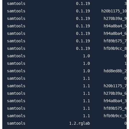
samtools                      0.1.19               3 
samtools                      0.1.19     h20b1175_10 
samtools                      0.1.19      h270b39a_9 
samtools                      0.1.19      h94a8ba4_5 
samtools                      0.1.19      h94a8ba4_6 
samtools                      0.1.19      hf89b575_7 
samtools                      0.1.19      hfb9b9cc_8 
samtools                         1.0               0 
samtools                         1.0               1 
samtools                         1.0      hdd8ed8b_2 
samtools                         1.1               0 
samtools                         1.1      h20b1175_7 
samtools                         1.1      h270b39a_6 
samtools                         1.1      h94a8ba4_3 
samtools                         1.1      hf89b575_4 
samtools                         1.1      hfb9b9cc_5 
samtools                   1.2.rglab               0 