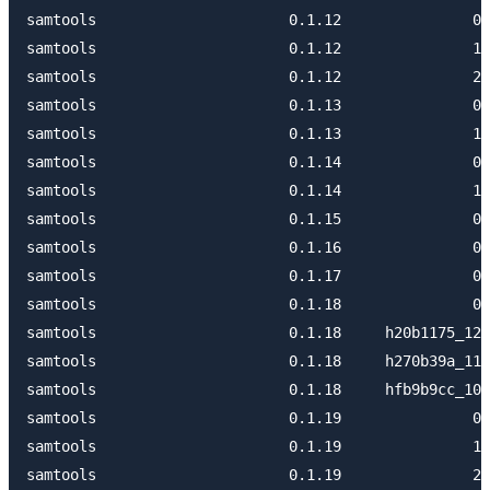
samtools                      0.1.12               0 
samtools                      0.1.12               1 
samtools                      0.1.12               2 
samtools                      0.1.13               0 
samtools                      0.1.13               1 
samtools                      0.1.14               0 
samtools                      0.1.14               1 
samtools                      0.1.15               0 
samtools                      0.1.16               0 
samtools                      0.1.17               0 
samtools                      0.1.18               0 
samtools                      0.1.18     h20b1175_12 
samtools                      0.1.18     h270b39a_11 
samtools                      0.1.18     hfb9b9cc_10 
samtools                      0.1.19               0 
samtools                      0.1.19               1 
samtools                      0.1.19               2 