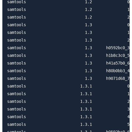
samtools                         1.2               0 
samtools                         1.2               1 
samtools                         1.2               2 
samtools                         1.3               0 
samtools                         1.3               1 
samtools                         1.3               2 
samtools                         1.3      h0592bc0_3 
samtools                         1.3      h1b8c3c0_5 
samtools                         1.3      h41a57b0_6 
samtools                         1.3      h80b0bb3_4 
samtools                         1.3      h9071d68_7 
samtools                       1.3.1               0 
samtools                       1.3.1               1 
samtools                       1.3.1               2 
samtools                       1.3.1               3 
samtools                       1.3.1               4 
samtools                       1.3.1               5 
samtools                       1.3.1      h0592bc0_6 