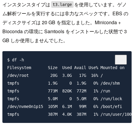
インスタンスタイプは
を使用しています。ゲノ
t3.large
ム解析ツールを実行するには非力なスペックです。EBS の
ディスクサイズは 20 GB を指定しました。Miniconda +
Bioconda の環境に Samtools をインストールした状態で 3
GB しか使用しませんでした。
$ df -h

Filesystem       Size  Used Avail Use% Mounted on

/dev/root         20G  3.0G   17G  16% /

tmpfs            1.9G     0  1.9G   0% /dev/shm

tmpfs            773M  820K  772M   1% /run

tmpfs            5.0M     0  5.0M   0% /run/lock

/dev/nvme0n1p15  105M  6.1M   99M   6% /boot/efi
