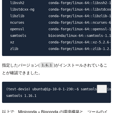
  libssh2            conda-forge/linux-64::libssh2-1.
  libstdcxx-ng       conda-forge/linux-64::libstdcxx-
  libzlib            conda-forge/linux-64::libzlib-1.
  ncurses            conda-forge/linux-64::ncurses-6.
  openssl            conda-forge/linux-64::openssl-1.
  samtools           bioconda/linux-64::samtools-1.16
  xz                 conda-forge/linux-64::xz-5.2.6-h
指定したバージョン(
)がインストールされているこ
1.6.1
とが確認できました。
(test-devio) ubuntu@ip-10-0-1-230:~$ samtools version
以上で、Miniconda + Bioconda の環境構築と、ツールのイ