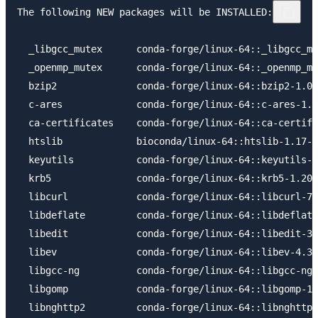
The following NEW packages will be INSTALLED:

  _libgcc_mutex      conda-forge/linux-64::_libgcc_mu
  _openmp_mutex      conda-forge/linux-64::_openmp_mu
  bzip2              conda-forge/linux-64::bzip2-1.0.
  c-ares             conda-forge/linux-64::c-ares-1.1
  ca-certificates    conda-forge/linux-64::ca-certifi
  htslib             bioconda/linux-64::htslib-1.17-h
  keyutils           conda-forge/linux-64::keyutils-1
  krb5               conda-forge/linux-64::krb5-1.20.
  libcurl            conda-forge/linux-64::libcurl-7.
  libdeflate         conda-forge/linux-64::libdeflate
  libedit            conda-forge/linux-64::libedit-3.
  libev              conda-forge/linux-64::libev-4.33
  libgcc-ng          conda-forge/linux-64::libgcc-ng-
  libgomp            conda-forge/linux-64::libgomp-12
  libnghttp2         conda-forge/linux-64::libnghttp2