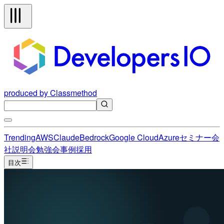
produced by Classmethod
Trending
AWS
Claude
Bedrock
Google Cloud
Azure
セミナー
会
社説明会
勉強会
事例
採用
目次