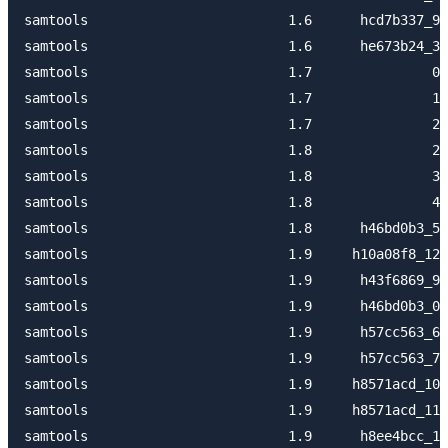
samtools                         1.6      hcd7b337_9 
samtools                         1.6      he673b24_3 
samtools                         1.7               0 
samtools                         1.7               1 
samtools                         1.7               2 
samtools                         1.8               2 
samtools                         1.8               3 
samtools                         1.8               4 
samtools                         1.8      h46bd0b3_5 
samtools                         1.9     h10a08f8_12 
samtools                         1.9      h43f6869_9 
samtools                         1.9      h46bd0b3_0 
samtools                         1.9      h57cc563_6 
samtools                         1.9      h57cc563_7 
samtools                         1.9     h8571acd_10 
samtools                         1.9     h8571acd_11 
samtools                         1.9      h8ee4bcc_1 