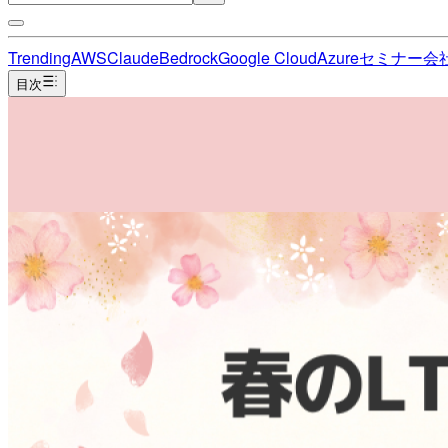
Trending
AWS
Claude
Bedrock
Google Cloud
Azure
セミナー
会
目次