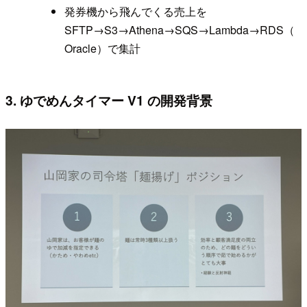
発券機から飛んでくる売上を
SFTP→S3→Athena→SQS→Lambda→RDS（
Oracle）で集計
3. ゆでめんタイマー V1 の開発背景