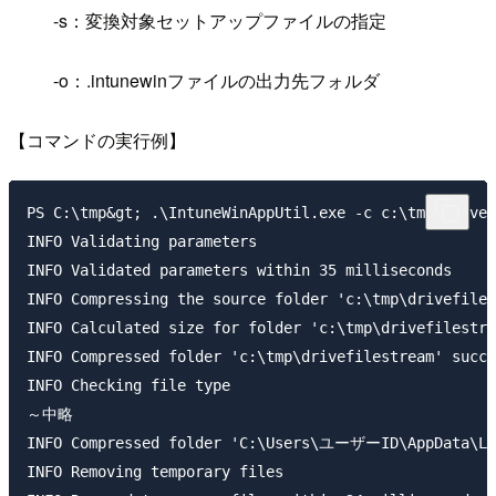
-s：変換対象セットアップファイルの指定
-o：.intunewinファイルの出力先フォルダ
【コマンドの実行例】
PS C:\tmp&gt; .\IntuneWinAppUtil.exe -c c:\tmp\drivef
INFO Validating parameters

INFO Validated parameters within 35 milliseconds

INFO Compressing the source folder 'c:\tmp\drivefile
INFO Calculated size for folder 'c:\tmp\drivefilestre
INFO Compressed folder 'c:\tmp\drivefilestream' succe
INFO Checking file type

～中略

INFO Compressed folder 'C:\Users\ユーザーID\AppData\Loca
INFO Removing temporary files
