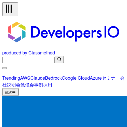
produced by Classmethod
Trending
AWS
Claude
Bedrock
Google Cloud
Azure
セミナー
会
社説明会
勉強会
事例
採用
目次