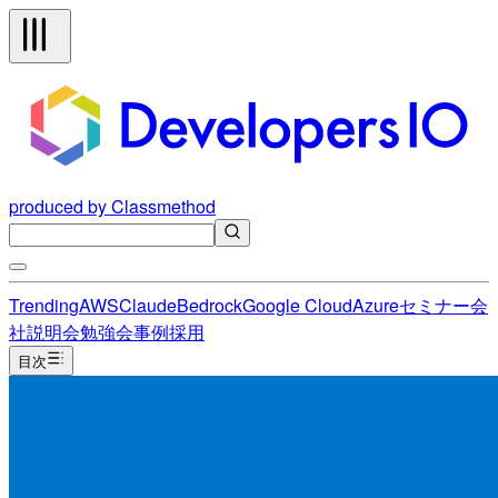
produced by Classmethod
Trending
AWS
Claude
Bedrock
Google Cloud
Azure
セミナー
会
社説明会
勉強会
事例
採用
目次