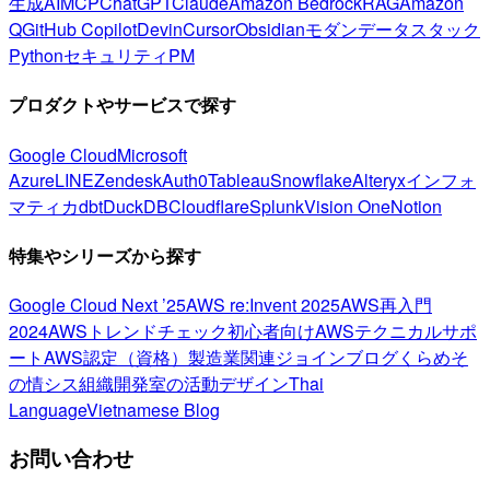
生成AI
MCP
ChatGPT
Claude
Amazon Bedrock
RAG
Amazon
Q
GitHub Copilot
Devin
Cursor
Obsidian
モダンデータスタック
Python
セキュリティ
PM
プロダクトやサービスで探す
Google Cloud
Microsoft
Azure
LINE
Zendesk
Auth0
Tableau
Snowflake
Alteryx
インフォ
マティカ
dbt
DuckDB
Cloudflare
Splunk
Vision One
Notion
特集やシリーズから探す
Google Cloud Next ’25
AWS re:Invent 2025
AWS再入門
2024
AWSトレンドチェック
初心者向け
AWSテクニカルサポ
ート
AWS認定（資格）
製造業関連
ジョインブログ
くらめそ
の情シス
組織開発室の活動
デザイン
Thai
Language
Vietnamese Blog
お問い合わせ