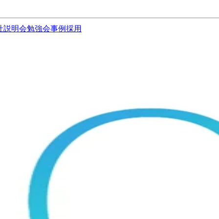
社説明会
勉強会
事例
採用