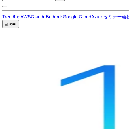
Trending
AWS
Claude
Bedrock
Google Cloud
Azure
セミナー
会
目次