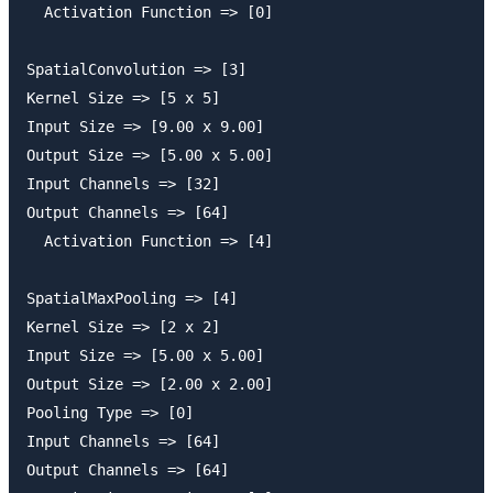
  Activation Function => [0]

SpatialConvolution => [3]

Kernel Size => [5 x 5]

Input Size => [9.00 x 9.00]

Output Size => [5.00 x 5.00]

Input Channels => [32]

Output Channels => [64]

  Activation Function => [4]

SpatialMaxPooling => [4]

Kernel Size => [2 x 2]

Input Size => [5.00 x 5.00]

Output Size => [2.00 x 2.00]

Pooling Type => [0]

Input Channels => [64]

Output Channels => [64]
