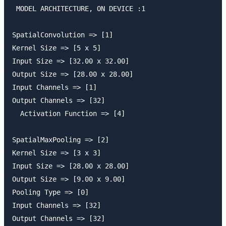
 MODEL ARCHITECTURE, ON DEVICE :1 

SpatialConvolution => [1]

Kernel Size => [5 x 5]

Input Size => [32.00 x 32.00]

Output Size => [28.00 x 28.00]

Input Channels => [1]

Output Channels => [32]

  Activation Function => [4]

SpatialMaxPooling => [2]

Kernel Size => [3 x 3]

Input Size => [28.00 x 28.00]

Output Size => [9.00 x 9.00]

Pooling Type => [0]

Input Channels => [32]

Output Channels => [32]
