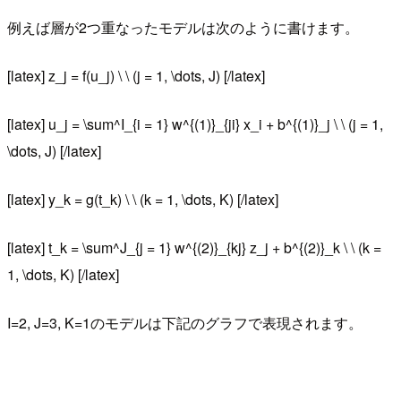
例えば層が2つ重なったモデルは次のように書けます。
[latex] z_j = f(u_j) \ \ (j = 1, \dots, J) [/latex]
[latex] u_j = \sum^I_{i = 1} w^{(1)}_{ji} x_i + b^{(1)}_j \ \ (j = 1,
\dots, J) [/latex]
[latex] y_k = g(t_k) \ \ (k = 1, \dots, K) [/latex]
[latex] t_k = \sum^J_{j = 1} w^{(2)}_{kj} z_j + b^{(2)}_k \ \ (k =
1, \dots, K) [/latex]
I=2, J=3, K=1のモデルは下記のグラフで表現されます。