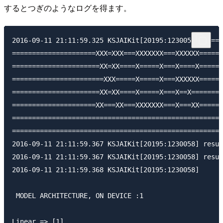
するとつぎのようなログを得ます。
2016-09-11 21:11:59.325 KSJAIKit[20195:1230058] =====
=====================XXX=XXX===XXXXXXX===XXXXXX======
======================XX=XX====X=====X===X====X======
=======================XXX=====X=====X===XXXXXX======
======================XX=XX====X=====X===X==X========
=====================XX===XX===XXXXXXX===X===XX======
=====================================================
=====================================================
2016-09-11 21:11:59.367 KSJAIKit[20195:1230058] resul
2016-09-11 21:11:59.367 KSJAIKit[20195:1230058] resul
2016-09-11 21:11:59.368 KSJAIKit[20195:1230058] 

 MODEL ARCHITECTURE, ON DEVICE :1 

Linear => [1]
