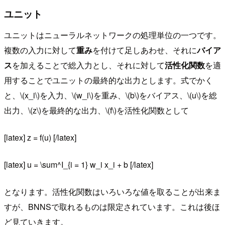
ユニット
ユニットはニューラルネットワークの処理単位の一つです。
複数の入力に対して
重み
を付けて足しあわせ、それに
バイア
ス
を加えることで総入力とし、それに対して
活性化関数
を適
用することでユニットの最終的な出力とします。式でかく
と、\(x_i\)を入力、\(w_i\)を重み、\(b\)をバイアス、\(u\)を総
出力、\(z\)を最終的な出力、\(f\)を活性化関数として
[latex] z = f(u) [/latex]
[latex] u = \sum^I_{i = 1} w_i x_i + b [/latex]
となります。活性化関数はいろいろな値を取ることが出来ま
すが、BNNSで取れるものは限定されています。これは後ほ
ど見ていきます。