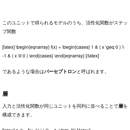
このユニットで得られるモデルのうち、活性化関数がステッ
プ関数
[latex] \begin{eqnarray} f(x) = \begin{cases} 1 & ( x \geq 0 ) \\
-1 & ( x \lt 0 ) \end{cases} \end{eqnarray} [/latex]
であるような場合は
パーセプトロン
と呼ばれます。
層
入力と活性化関数が同じユニットを同列に並べることで
層
を
構成できます。