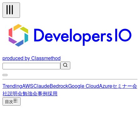
produced by Classmethod
Trending
AWS
Claude
Bedrock
Google Cloud
Azure
セミナー
会
社説明会
勉強会
事例
採用
目次