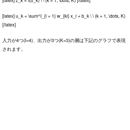
[latex] z_k = f(u_k) \ \ (k = 1, \dots, K) [/latex]
[latex] u_k = \sum^I_{i = 1} w_{ki} x_i + b_k \ \ (k = 1, \dots, K)
[/latex]
入力が4つ(I=4)、出力が3つ(K=3)の層は下記のグラフで表現
されます。