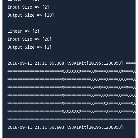
Input Size => [2]

Output Size => [20]

Linear => [2]

Input Size => [20]

Output Size => [1]

2016-09-11 21:11:59.368 KSJAIKit[20195:1230058] =====
======================XXXXXXXX====XX====X====XX====X=
======================X===========X=X===X====X=X===X=
======================X===========X==X==X====X==X==X=
======================X===========X===X=X====X===X=X=
======================X===========X====XX====X====XX=
======================XXXXXXXX====X=====X====X=====X=
=====================================================
2016-09-11 21:11:59.603 KSJAIKit[20195:1230058] 
