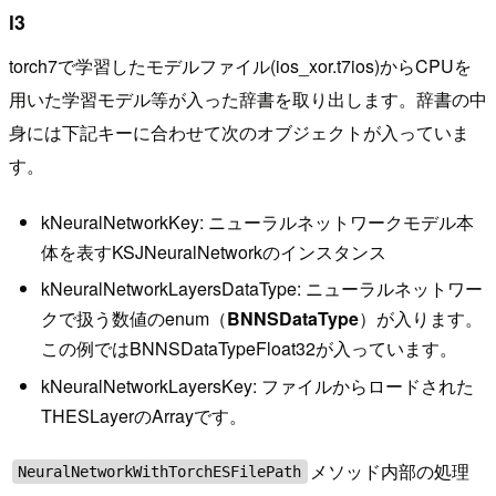
l3
torch7で学習したモデルファイル(ios_xor.t7ios)からCPUを
用いた学習モデル等が入った辞書を取り出します。辞書の中
身には下記キーに合わせて次のオブジェクトが入っていま
す。
kNeuralNetworkKey: ニューラルネットワークモデル本
体を表すKSJNeuralNetworkのインスタンス
kNeuralNetworkLayersDataType: ニューラルネットワー
クで扱う数値のenum（
BNNSDataType
）が入ります。
この例ではBNNSDataTypeFloat32が入っています。
kNeuralNetworkLayersKey: ファイルからロードされた
THESLayerのArrayです。
メソッド内部の処理
NeuralNetworkWithTorchESFilePath