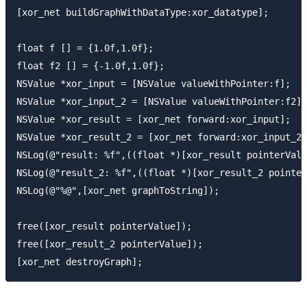
[xor_net buildGraphWithDataType:xor_datatype];

float f [] = {1.0f,1.0f};

float f2 [] = {-1.0f,1.0f};

NSValue *xor_input = [NSValue valueWithPointer:f];

NSValue *xor_input_2 = [NSValue valueWithPointer:f2];

NSValue *xor_result = [xor_net forward:xor_input];

NSValue *xor_result_2 = [xor_net forward:xor_input_2]
NSLog(@"result: %f",((float *)[xor_result pointerValu
NSLog(@"result_2: %f",((float *)[xor_result_2 pointer
NSLog(@"%@",[xor_net graphToString]);

free([xor_result pointerValue]);

free([xor_result_2 pointerValue]);
