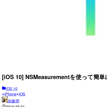
[iOS 10] NSMeasurementを使っ
iOS 10
iPhone
iOS
加藤潤
2016.09.01