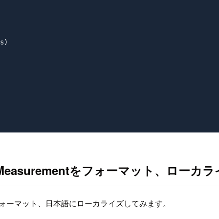
s)

ってNSMeasurementをフォーマット、ロー
ォーマット、日本語にローカライズしてみます。