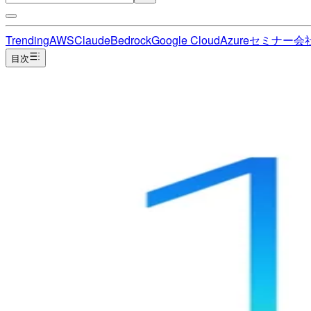
Trending
AWS
Claude
Bedrock
Google Cloud
Azure
セミナー
会
目次