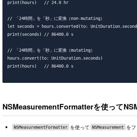
print(hours)   // 24.0 hr

// 「24時間」を「秒」に変換（non-mutating）

let seconds = hours.converted(to: UnitDuration.second
print(seconds) // 86400.0 s

// 「24時間」を「秒」に変換（mutating）

hours.convert(to: UnitDuration.seconds)

print(hours)   // 86400.0 s

NSMeasurementFormatterを使
を使って
をフ
NSMeasurementFormatter
NSMeasurement