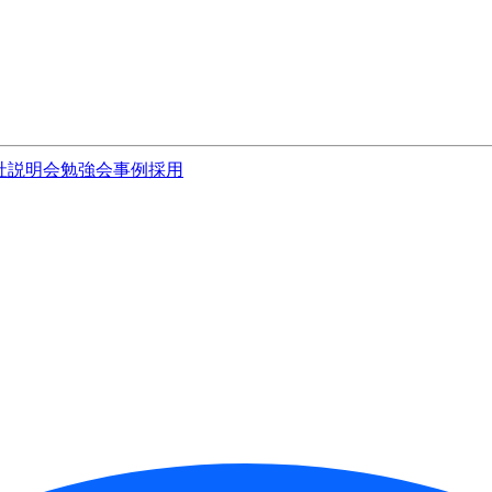
社説明会
勉強会
事例
採用