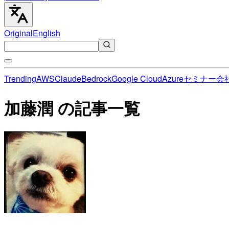
Original
English
Trending
AWS
Claude
Bedrock
Google Cloud
Azure
セミナー
会
加藤潤 の記事一覧