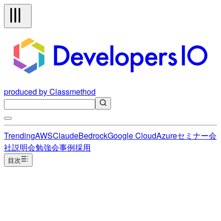
produced by Classmethod
Trending
AWS
Claude
Bedrock
Google Cloud
Azure
セミナー
会
社説明会
勉強会
事例
採用
目次