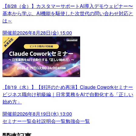
【8/28（金）】カスタマーサポートAI導入デモウェビナー〜
基本から学ぶ、AI機能を駆使した次世代の問い合わせ対応と
は～
開催前
2026年8月28日(金) 15:00
【8/19（水）】【好評のため再演】Claude Coworkセミナー
ビジネス職向け初級編｜日常業務をAIで自動化する「正しい
始め方」
開催前
2026年8月19日(水) 13:00
セミナー一覧
会社説明会一覧
勉強会一覧
関連記事