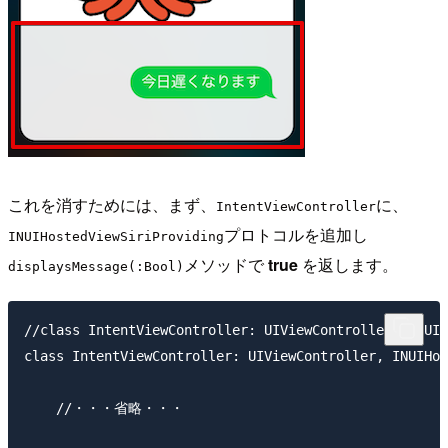
これを消すためには、まず、
に、
IntentViewController
プロトコルを追加し
INUIHostedViewSiriProviding
メソッドで
true
を返します。
displaysMessage(:Bool)
//class IntentViewController: UIViewController, INUIH
class IntentViewController: UIViewController, INUIHos
    //・・・省略・・・
