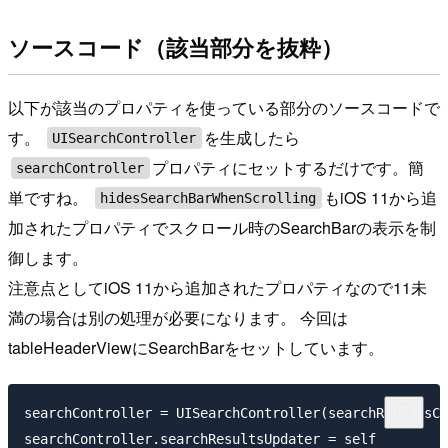
ソースコード（該当部分を抜粋）
以下が該当のプロパティを使っている部分のソースコードで
す。
を生成したら
UISearchController
プロパティにセットするだけです。簡
searchController
単ですね。
もiOS 11から追
hidesSearchBarWhenScrolling
加されたプロパティでスクロール時のSearchBarの表示を制
御します。
注意点としてiOS 11から追加されたプロパティなので11未
満の場合は別の処理が必要になります。 今回は
tableHeaderViewにSearchBarをセットしています。
searchController = UISearchController(searchResultsCo
searchController.searchResultsUpdater = self
