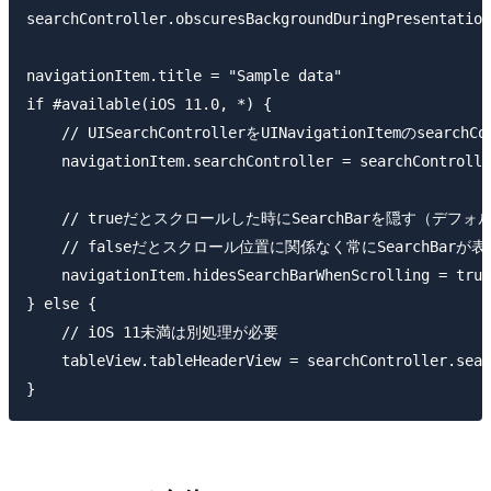
searchController.obscuresBackgroundDuringPresentation
navigationItem.title = "Sample data"

if #available(iOS 11.0, *) {

    // UISearchControllerをUINavigationItemのsea
    navigationItem.searchController = searchControlle
    // trueだとスクロールした時にSearchBarを隠す（デフォル
    // falseだとスクロール位置に関係なく常にSearchBarが表
    navigationItem.hidesSearchBarWhenScrolling = true

} else {

    // iOS 11未満は別処理が必要

    tableView.tableHeaderView = searchController.sear