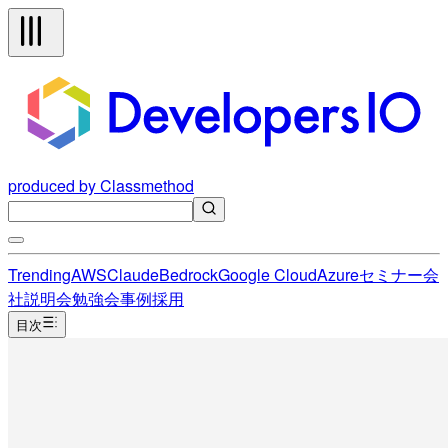
produced by Classmethod
Trending
AWS
Claude
Bedrock
Google Cloud
Azure
セミナー
会
社説明会
勉強会
事例
採用
目次