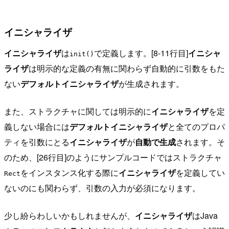
イニシャライザ
イニシャライザ
は
で定義します。[8-11行目]
イニシャ
init()
ライザ
は明示的な定義の有無に関わらず自動的に引数をもた
ない
デフォルトイニシャライザ
が生成されます。
また、ストラクチャに関しては明示的に
イニシャライザ
を定
義しない場合には
デフォルトイニシャライザ
と全てのプロパ
ティを引数にとる
イニシャライザ
が
自動で生成
されます。そ
のため、[26行目]のようにサンプルコードではストラクチャ
をインスタンス化する際に
イニシャライザ
を定義してい
Rect
ないのにも関わらず、引数の入力が必須になります。
少し紛らわしいかもしれませんが、
イニシャライザ
はJava