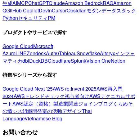
生成AI
MCP
ChatGPT
Claude
Amazon Bedrock
RAG
Amazon
Q
GitHub Copilot
Devin
Cursor
Obsidian
モダンデータスタック
Python
セキュリティ
PM
プロダクトやサービスで探す
Google Cloud
Microsoft
Azure
LINE
Zendesk
Auth0
Tableau
Snowflake
Alteryx
インフォ
マティカ
dbt
DuckDB
Cloudflare
Splunk
Vision One
Notion
特集やシリーズから探す
Google Cloud Next ’25
AWS re:Invent 2025
AWS再入門
2024
AWSトレンドチェック
初心者向け
AWSテクニカルサポ
ート
AWS認定（資格）
製造業関連
ジョインブログ
くらめそ
の情シス
組織開発室の活動
デザイン
Thai
Language
Vietnamese Blog
お問い合わせ