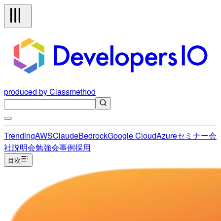
produced by Classmethod
Trending
AWS
Claude
Bedrock
Google Cloud
Azure
セミナー
会
社説明会
勉強会
事例
採用
目次