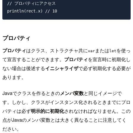
// プロパティにアクセス

プロパティ
プロパティ
はクラス、ストラクチャ共に
または
を使っ
var
let
て宣言することができます。
プロパティ
を宣言時に初期化し
ない場合は後述する
イニシャライザ
で必ず初期化する必要が
あります。
Javaでクラスを作るときの
メンバ変数
と同じイメージで
す。しかし、クラスがインスタンス化されるときまでにプロ
パティは必ず
明示的に初期化
されなければなりません。この
点がJavaのメンバ変数とは大きく異なることに注意してく
ださい。