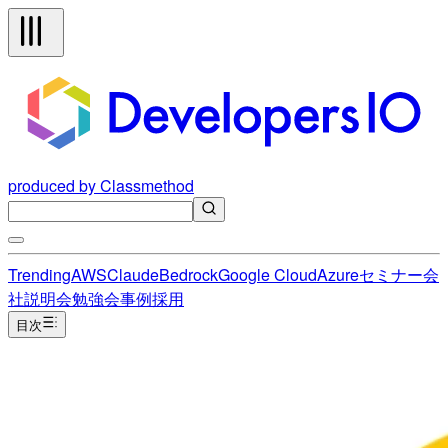
produced by Classmethod
Trending
AWS
Claude
Bedrock
Google Cloud
Azure
セミナー
会
社説明会
勉強会
事例
採用
目次