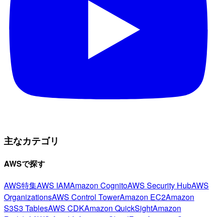
主なカテゴリ
AWSで探す
AWS特集
AWS IAM
Amazon Cognito
AWS Security Hub
AWS
Organizations
AWS Control Tower
Amazon EC2
Amazon
S3
S3 Tables
AWS CDK
Amazon QuickSight
Amazon