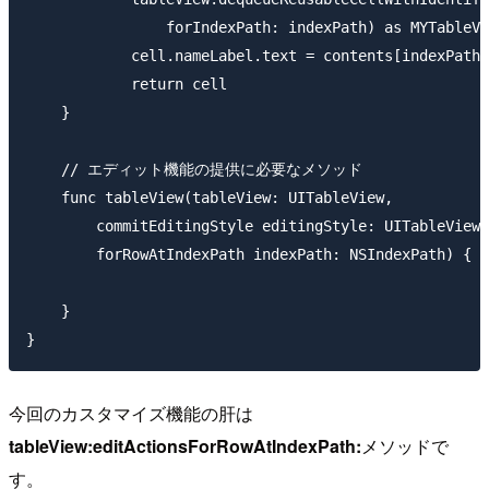
                forIndexPath: indexPath) as MYTableVi
            cell.nameLabel.text = contents[indexPath.
            return cell

    }

    // エディット機能の提供に必要なメソッド

    func tableView(tableView: UITableView,

        commitEditingStyle editingStyle: UITableViewC
        forRowAtIndexPath indexPath: NSIndexPath) {

    }

今回のカスタマイズ機能の肝は
tableView:editActionsForRowAtIndexPath:
メソッドで
す。