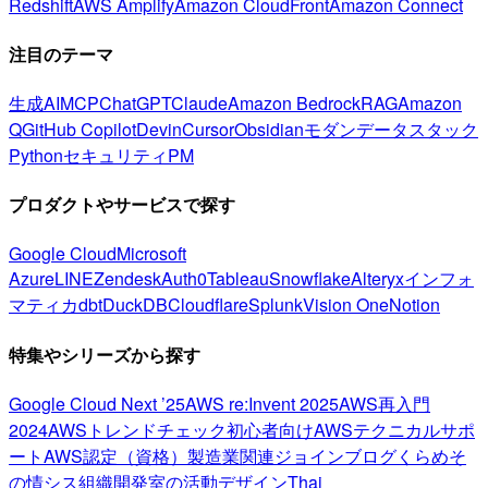
Redshift
AWS Amplify
Amazon CloudFront
Amazon Connect
注目のテーマ
生成AI
MCP
ChatGPT
Claude
Amazon Bedrock
RAG
Amazon
Q
GitHub Copilot
Devin
Cursor
Obsidian
モダンデータスタック
Python
セキュリティ
PM
プロダクトやサービスで探す
Google Cloud
Microsoft
Azure
LINE
Zendesk
Auth0
Tableau
Snowflake
Alteryx
インフォ
マティカ
dbt
DuckDB
Cloudflare
Splunk
Vision One
Notion
特集やシリーズから探す
Google Cloud Next ’25
AWS re:Invent 2025
AWS再入門
2024
AWSトレンドチェック
初心者向け
AWSテクニカルサポ
ート
AWS認定（資格）
製造業関連
ジョインブログ
くらめそ
の情シス
組織開発室の活動
デザイン
Thai