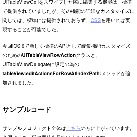
UITableViewCellをスワイプした際に編集する機能は、標準
で提供されていましたが、その機能の詳細なカスタマイズに
関しては、標準には提供されておらず、
OSS
を用いれば実
現することが可能でした。
今回iOS 8で新しく標準のAPIとして編集機能カスタマイズ
のための
UITableViewRowAction
クラスと、
UITableViewDelegateに設定の為の
tableView:editActionsForRowAtIndexPath:
メソッドが追
加されました。
サンプルコード
サンプルプロジェクト全体は
こちら
の方に上がっています。