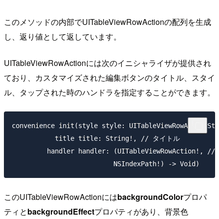
このメソッドの内部でUITableViewRowActionの配列を生成
し、返り値として返しています。
UITableViewRowActionには次のイニシャライザが提供され
ており、カスタマイズされた編集ボタンのタイトル、スタイ
ル、タップされた時のハンドラを指定することができます。
convenience init(style style: UITableViewRowActionS
           title title: String!, // タイトル

         handler handler: (UITableViewRowAction!, /
このUITableViewRowActionには
backgroundColor
プロパ
ティと
backgroundEffect
プロパティがあり、背景色