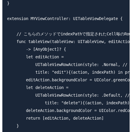
}

extension MYViewController: UITableViewDelegate {

    // こちらのメソッドでindexPathで指定されたCell毎のRow
    func tableView(tableView: UITableView, editAction
        -> [AnyObject]? {

        let editAction =

            UITableViewRowAction(style: .Nor
            title: "edit"){(action, indexPath) in pri
        editAction.backgroundColor = UIColor.greenCol
        let deleteAction =

            UITableViewRowAction(style: .Default,
                title: "delete"){(action, indexPath) 
        deleteAction.backgroundColor = UIColor.redCol
        return [editAction, deleteAction]

    }
