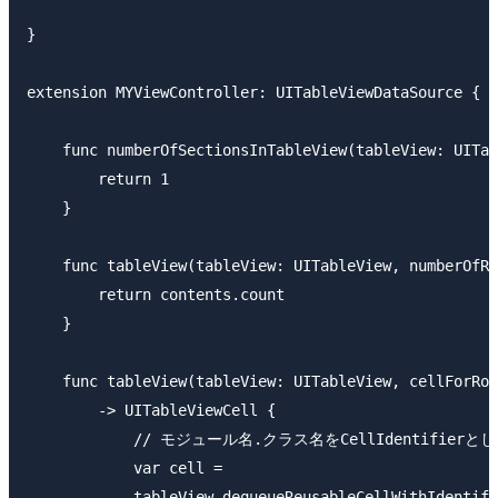
}

extension MYViewController: UITableViewDataSource {

    func numberOfSectionsInTableView(tableView: UITab
        return 1

    }

    func tableView(tableView: UITableView, numberOfRo
        return contents.count

    }

    func tableView(tableView: UITableView, cellForRow
        -> UITableViewCell {

            // モジュール名.クラス名をCellIdentifierと
            var cell =

            tableView.dequeueReusableCellWithIdentifi