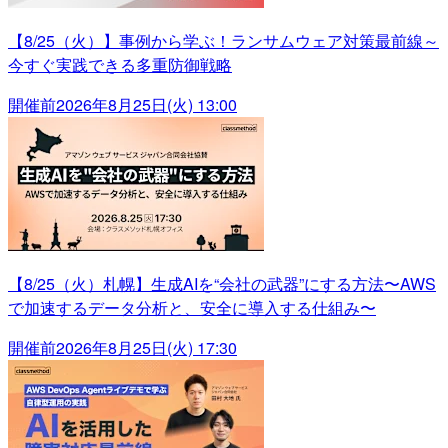
【8/25（火）】事例から学ぶ！ランサムウェア対策最前線～
今すぐ実践できる多重防御戦略
開催前
2026年8月25日(火) 13:00
【8/25（火）札幌】生成AIを“会社の武器”にする方法〜AWS
で加速するデータ分析と、安全に導入する仕組み〜
開催前
2026年8月25日(火) 17:30