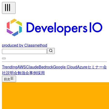
produced by Classmethod
Trending
AWS
Claude
Bedrock
Google Cloud
Azure
セミナー
会
社説明会
勉強会
事例
採用
目次