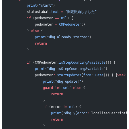
        print
(
"start"
)
        statusLabal.
text
 =
 "測定開始しました"
        if
 (pedometer 
==
 nil
) {
            pedometer 
=
 CMPedometer
()
        } 
else
 {
            print
(
"dbg already started"
)
            return
        }
        if
 (CMPedometer.
isStepCountingAvailable
()) {
            print
(
"dbg isStepCountingAvailable"
)
            pedometer
?
.
startUpdates
(
from
: 
Date
()) { [
weak
 
                print
(
"dbg update!"
)
                guard
 let
 self
 else
 {
                    return
                }
                if
 (error 
!=
 nil
) {
                    print
(
"dbg 
\(error
!
.
localizedDescripti
                    return
                }