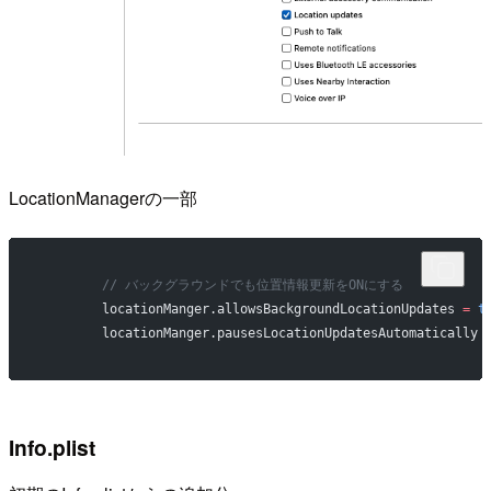
LocationManagerの一部
        // バックグラウンドでも位置情報更新をONにする
        locationManger.allowsBackgroundLocationUpdates 
=
 t
        locationManger.pausesLocationUpdatesAutomatically 
Info.plist