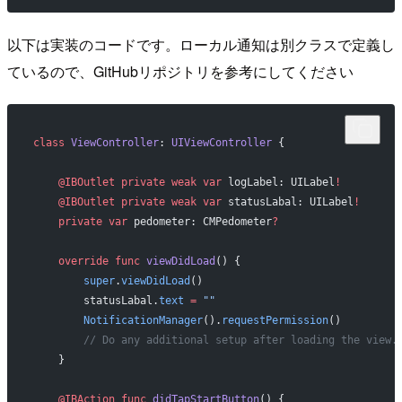
以下は実装のコードです。ローカル通知は別クラスで定義し
ているので、GitHubリポジトリを参考にしてください
class
 ViewController
: 
UIViewController 
{
    @IBOutlet
 private
 weak
 var
 logLabel: UILabel
!
    @IBOutlet
 private
 weak
 var
 statusLabal: UILabel
!
    private
 var
 pedometer: CMPedometer
?
    override
 func
 viewDidLoad
() {
        super
.
viewDidLoad
()
        statusLabal.
text
 =
 ""
        NotificationManager
().
requestPermission
()
        // Do any additional setup after loading the view.
    }
    @IBAction
 func
 didTapStartButton
() {