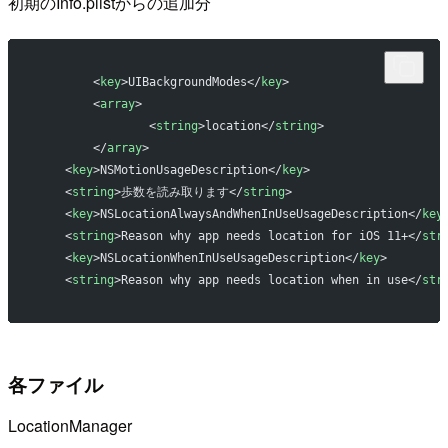
初期のInfo.plistからの追加分
	<
key
>UIBackgroundModes</
key
>
	<
array
>
		<
string
>location</
string
>
	</
array
>
    <
key
>NSMotionUsageDescription</
key
>
    <
string
>歩数を読み取ります</
string
>
    <
key
>NSLocationAlwaysAndWhenInUseUsageDescription</
key
    <
string
>Reason why app needs location for iOS 11+</
str
    <
key
>NSLocationWhenInUseUsageDescription</
key
>
    <
string
>Reason why app needs location when in use</
str
各ファイル
LocationManager