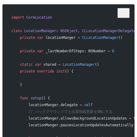
import
 CoreLocation
class
 LocationManager
: 
NSObject
, 
CLLocationManagerDelegate
    private
 var
 locationManger 
=
 CLLocationManager
()
    private
 var
 _lastNumberOfSteps: NSNumber 
=
 0
    static
 var
 shared 
=
 LocationManager
()
    private
 override
 init
() {
    }
    func
 setup
() {
        locationManger.delegate 
=
 self
        // バックグラウンドでも位置情報更新をONにする
        locationManger.allowsBackgroundLocationUpdates 
=
 t
        locationManger.pausesLocationUpdatesAutomatically 