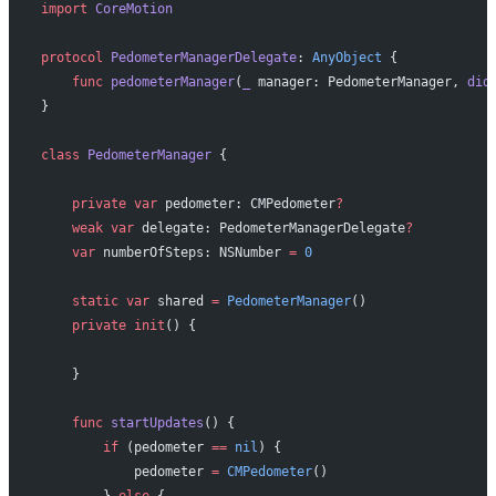
import
 CoreMotion
protocol
 PedometerManagerDelegate
: 
AnyObject
 {
    func
 pedometerManager
(
_
 manager: PedometerManager, 
did
}
class
 PedometerManager
 {
    private
 var
 pedometer: CMPedometer
?
    weak
 var
 delegate: PedometerManagerDelegate
?
    var
 numberOfSteps: NSNumber 
=
 0
    static
 var
 shared 
=
 PedometerManager
()
    private
 init
() {
    }
    func
 startUpdates
() {
        if
 (pedometer 
==
 nil
) {
            pedometer 
=
 CMPedometer
()