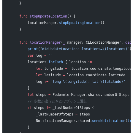
    }
    func
 stopUpdateLocation
() {
        locationManger.
stopUpdatingLocation
()
    }
    func
 locationManager
(
_
 manager: CLLocationManager, 
did
        print
(
"didUpdateLocations locations=
\(locations)
"
)
        var
 log 
=
 ""
        locations.
forEach
 { location 
in
            let
 longitude 
=
  location.coordinate.longitude
            let
 latitude 
=
 location.coordinate.latitude
            log 
+=
 "long 
\(longitude)
, lat 
\(latitude)
"
        }
        let
 steps 
=
 PedometerManager.shared.numberOfSteps
        // 歩数が違うときだけプッシュ通知
        if
 steps 
!=
 _lastNumberOfSteps {
            _lastNumberOfSteps 
=
 steps
            NotificationManager.shared.
sendNotification
(
ti
        }