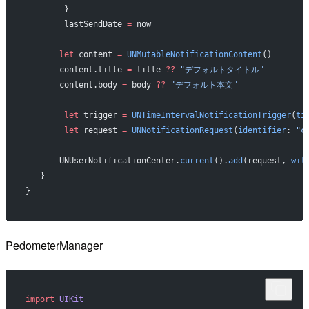
        }
        lastSendDate 
=
 now
       let
 content 
=
 UNMutableNotificationContent
()
       content.title 
=
 title 
??
 "デフォルトタイトル"
       content.body 
=
 body 
??
 "デフォルト本文"
        let
 trigger 
=
 UNTimeIntervalNotificationTrigger
(
ti
        let
 request 
=
 UNNotificationRequest
(
identifier
: 
"c
       UNUserNotificationCenter.
current
().
add
(request, 
wit
   }
}
PedometerManager
import
 UIKit