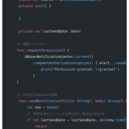
    private
 init
() {
    }
    private
 var
 lastSendDate: Date
?
   // 権限リクエスト
   func
 requestPermission
() {
       UNUserNotificationCenter.
current
()
           .
requestAuthorization
(
options
: [.alert, .
sound
,
               print
(
"Permission granted: 
\(granted)
"
)
           }
   }
   // notificationの登録
    func
 sendNotification
(
title
: 
String
?
, 
body
: 
String
?
) {
        let
 now 
=
 Date
()
        // 10秒以内にメソッドを呼ばれた場合はreturn
        if
 let
 lastSendDate 
=
 lastSendDate, 
abs
(now.
timeIn
            return