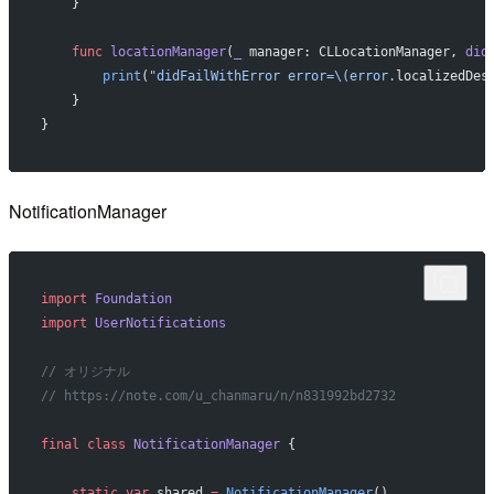
    }
    func
 locationManager
(
_
 manager: CLLocationManager, 
did
        print
(
"didFailWithError error=
\(error.
localizedDes
    }
}
NotificationManager
import
 Foundation
import
 UserNotifications
// オリジナル
// https://note.com/u_chanmaru/n/n831992bd2732
final
 class
 NotificationManager
 {
    static
 var
 shared 
=
 NotificationManager
()