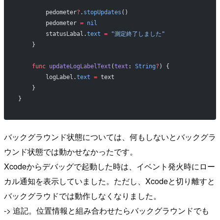
        pedometer
?
.
stopUpdates
()
        pedometer 
=
 nil
        statusLabal.
text
 =
 "測定終了しました"
    }
    func
 updateLogLabelText
(
text
: 
String
?
) {
        logLabel.
text
 =
 text
    }
}
バックグラウンド状態については、何もしないとバックグラ
ウンド状態では動かせなかったです。
Xcodeからデバッグで起動した時は、イベント発火時にロー
カル通知を表示していました。ただし、Xcodeと切り離すと
バックグラウドでは動作しなくなりました。
-> 追記。位置情報と組み合わせたらバックグラウンドでも