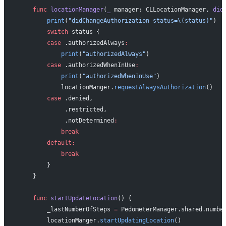
    func
 locationManager
(
_
 manager: CLLocationManager, 
did
        print
(
"didChangeAuthorization status=
\(status)
"
)
        switch
 status {
        case
 .authorizedAlways
:
            print
(
"authorizedAlways"
)
        case
 .authorizedWhenInUse
:
            print
(
"authorizedWhenInUse"
)
            locationManger.
requestAlwaysAuthorization
()
        case
 .denied,
             .restricted,
             .notDetermined
:
            break
        default:
            break
        }
    }
    func
 startUpdateLocation
() {
        _lastNumberOfSteps 
=
 PedometerManager.shared.numbe
        locationManger.
startUpdatingLocation
()