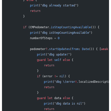
        } 
else
 {
            print
(
"dbg already started"
)
            return
        }
        if
 (CMPedometer.
isStepCountingAvailable
()) {
            print
(
"dbg isStepCountingAvailable"
)
            numberOfSteps 
=
 0
            pedometer
?
.
startUpdates
(
from
: 
Date
()) { [
weak
 
                print
(
"dbg update!"
)
                guard
 let
 self
 else
 {
                    return
                }
                if
 (error 
!=
 nil
) {
                    print
(
"dbg 
\(error
!
.
localizedDescripti
                    return
                }
                guard
 let
 data 
else
 {
                    print
(
"dbg data is nil"
)
                    return