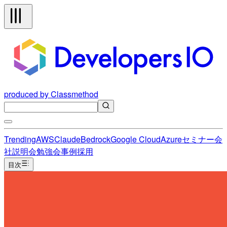
produced by Classmethod
Trending
AWS
Claude
Bedrock
Google Cloud
Azure
セミナー
会
社説明会
勉強会
事例
採用
目次