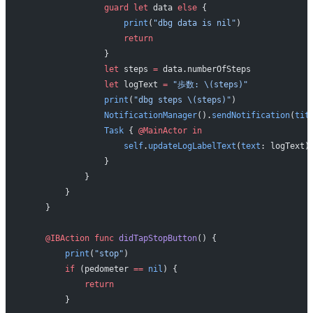
                guard
 let
 data 
else
 {
                    print
(
"dbg data is nil"
)
                    return
                }
                let
 steps 
=
 data.numberOfSteps
                let
 logText 
=
 "歩数: 
\(steps)
"
                print
(
"dbg steps 
\(steps)
"
)
                NotificationManager
().
sendNotification
(
tit
                Task
 { 
@MainActor
 in
                    self
.
updateLogLabelText
(
text
: logText)
                }
            }
        }
    }
    @IBAction
 func
 didTapStopButton
() {
        print
(
"stop"
)
        if
 (pedometer 
==
 nil
) {
            return
        }