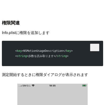
権限関連
Info.plistに権限を追加します
    <
key
>NSMotionUsageDescription</
key
>
    <
string
>歩数を読み取ります</
string
>
測定開始するときに権限ダイアログが表示されます