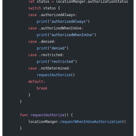
        let
 status 
=
 locationManger.authorizationStatus
        switch
 status {
        case
 .authorizedAlways
:
            print
(
"authorizedAlways"
)
        case
 .authorizedWhenInUse
:
            print
(
"authorizedWhenInUse"
)
        case
 .denied
:
            print
(
"denied"
)
        case
 .restricted
:
            print
(
"restricted"
)
        case
 .notDetermined
:
            requestAuthorize
()
        default:
            break
        }
    }
    func
 requestAuthorize
() {
        locationManger.
requestWhenInUseAuthorization
()
    }