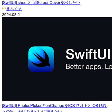
[SwiftUI] sheetとfullScreenCoverを出したい
きんくま
2024.08.21
[SwiftUI] PhotosPickerのonChangeをiOS17以上とiOS16以
下の出しわけをきれいに描きたい