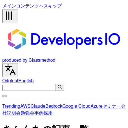
メインコンテンツへスキップ
produced by Classmethod
Original
English
Trending
AWS
Claude
Bedrock
Google Cloud
Azure
セミナー
会
社説明会
勉強会
事例
採用