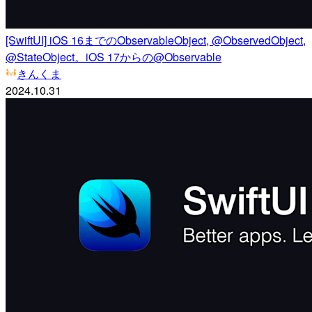
[SwiftUI] iOS 16までのObservableObject, @ObservedObject,
@StateObject。iOS 17からの@Observable
きんくま
2024.10.31