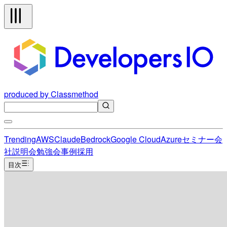
produced by Classmethod
Trending
AWS
Claude
Bedrock
Google Cloud
Azure
セミナー
会
社説明会
勉強会
事例
採用
目次