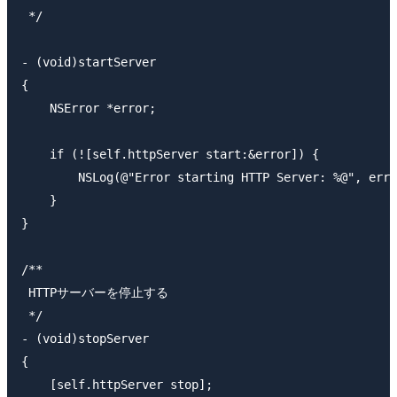
 */

- (void)startServer

{

    NSError *error;

    if (![self.httpServer start:&error]) {

        NSLog(@"Error starting HTTP Server: %@", erro
    }

}

/**

 HTTPサーバーを停止する

 */

- (void)stopServer

{

    [self.httpServer stop];
