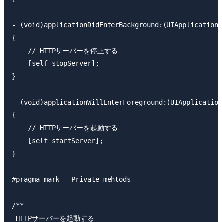
- (void)applicationDidEnterBackground:(UIApplication 
{

    // HTTPサーバーを停止する

    [self stopServer];

}

- (void)applicationWillEnterForeground:(UIApplication
{

    // HTTPサーバーを起動する

    [self startServer];

}

#pragma mark - Private mehtods

/**

 HTTPサーバーを起動する
