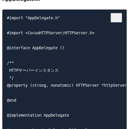
#import "AppDelegate.h"

#import <CocoaHTTPServer/HTTPServer.h>

@interface AppDelegate ()

/**

 HTTPサーバーインスタンス

 */

@property (strong, nonatomic) HTTPServer *httpServer;

@end

@implementation AppDelegate
