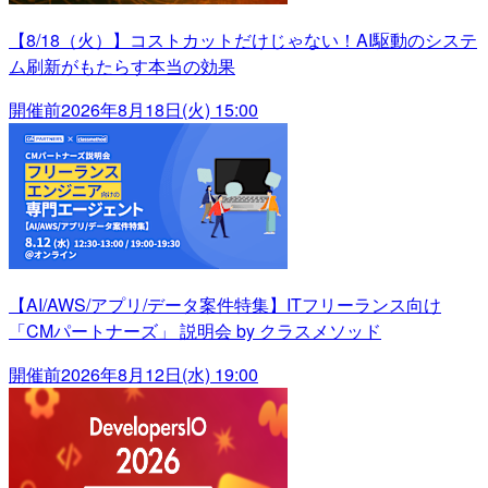
【8/18（火）】コストカットだけじゃない！AI駆動のシステ
ム刷新がもたらす本当の効果
開催前
2026年8月18日(火) 15:00
【AI/AWS/アプリ/データ案件特集】ITフリーランス向け
「CMパートナーズ」 説明会 by クラスメソッド
開催前
2026年8月12日(水) 19:00