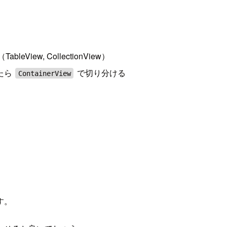
ew, CollectionView）
きたら
で切り分ける
ContainerView
す。