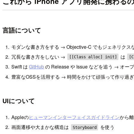
これから iPhone アプリ開発に携わ
言語について
モダンな書き方をする → Objective-C でもジェネリ
冗長な書き方をしない →
は
[[Class alloc] init]
[C
Swift は
GitHub
の Release や Issue などを追う → 
豊富なOSSを活用する → 時間をかけて頑張って作り過
UIについて
Appleの
ヒューマンインターフェイスガイドライン
から
画面遷移や大まかな構造は
を使う
Storyboard