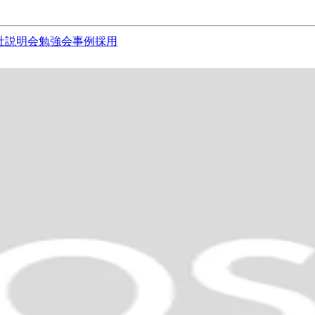
社説明会
勉強会
事例
採用