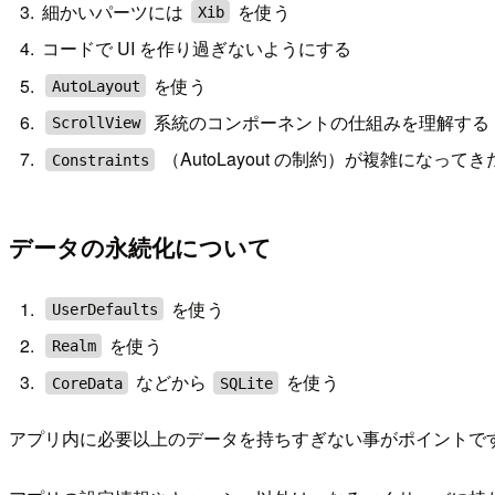
細かいパーツには
を使う
Xib
コードで UI を作り過ぎないようにする
を使う
AutoLayout
系統のコンポーネントの仕組みを理解する（TableVi
ScrollView
（AutoLayout の制約）が複雑になって
Constraints
データの永続化について
を使う
UserDefaults
を使う
Realm
などから
を使う
CoreData
SQLite
アプリ内に必要以上のデータを持ちすぎない事がポイントで