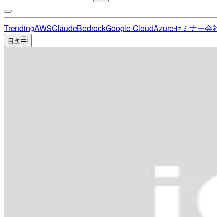
Trending
AWS
Claude
Bedrock
Google Cloud
Azure
セミナー
会
目次