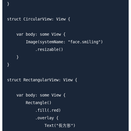
}

struct CircularView: View {

    var body: some View {

        Image(systemName: "face.smiling")

            .resizable()

    }

}

struct RectangularView: View {

    var body: some View {

        Rectangle()

            .fill(.red)

            .overlay {

                Text("長方形")
