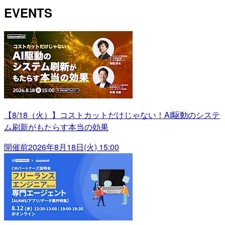
EVENTS
【8/18（火）】コストカットだけじゃない！AI駆動のシステ
ム刷新がもたらす本当の効果
開催前
2026年8月18日(火) 15:00