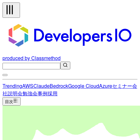
produced by Classmethod
Trending
AWS
Claude
Bedrock
Google Cloud
Azure
セミナー
会
社説明会
勉強会
事例
採用
目次