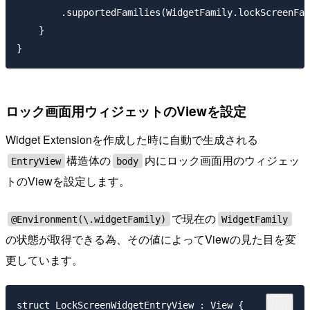
        .supportedFamilies(WidgetFamily.lockScreenFam
    }

ロック画面用ウィジェットのViewを設定
Widget Extensionを作成した時に自動で生成される
構造体の
内にロック画面用のウィジェッ
EntryView
body
トのViewを設定します。
で現在の
@Environment(\.widgetFamily)
WidgetFamily
の状態が取得できる為、その値によってViewの見た目を変
更しています。
struct LockScreenWidgetEntryView : View {
