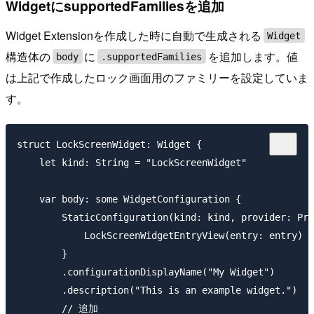
WidgetにsupportedFamiliesを追加
Widget Extensionを作成した時に自動で生成される
Widget
構造体の
に
を追加します。値
body
.supportedFamilies
は上記で作成したロック画面用のファミリーを設定していま
す。
struct LockScreenWidget: Widget {

    let kind: String = "LockScreenWidget"

    var body: some WidgetConfiguration {

        StaticConfiguration(kind: kind, provider: Pro
            LockScreenWidgetEntryView(entry: entry)

        }

        .configurationDisplayName("My Widget")

        .description("This is an example widget.")

        // 追加
