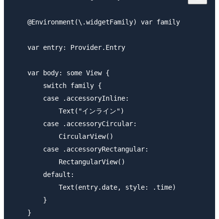
    @Environment(\.widgetFamily) var family

    var entry: Provider.Entry

    var body: some View {

        switch family {

        case .accessoryInline:

            Text("インライン")

        case .accessoryCircular:

            CircularView()

        case .accessoryRectangular:

            RectangularView()

        default:

            Text(entry.date, style: .time)

        }

    }
