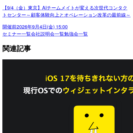
【9/4（金）東京】AIチームメイトが変える次世代コンタク
トセンター～顧客体験向上とオペレーション改革の最前線～
開催前
2026年9月4日(金) 15:00
セミナー一覧
会社説明会一覧
勉強会一覧
関連記事