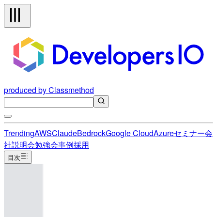
produced by Classmethod
Trending
AWS
Claude
Bedrock
Google Cloud
Azure
セミナー
会
社説明会
勉強会
事例
採用
目次