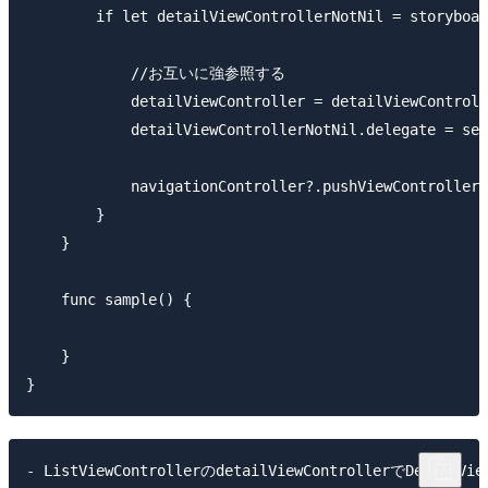
        if let detailViewControllerNotNil = storyboar
            //お互いに強参照する

            detailViewController = detailViewControll
            detailViewControllerNotNil.delegate = sel
            navigationController?.pushViewController(
        }

    }

    func sample() {

    }

- ListViewControllerのdetailViewControllerでDetailVi