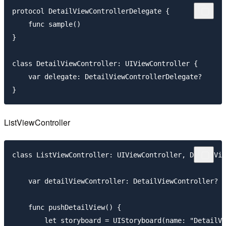
protocol DetailViewControllerDelegate {

    func sample()

}

class DetailViewController: UIViewController {

    var delegate: DetailViewControllerDelegate?

ListViewController
class ListViewController: UIViewController, DetailVie
    var detailViewController: DetailViewController?

    func pushDetailView() {

        let storyboard = UIStoryboard(name: "DetailVi