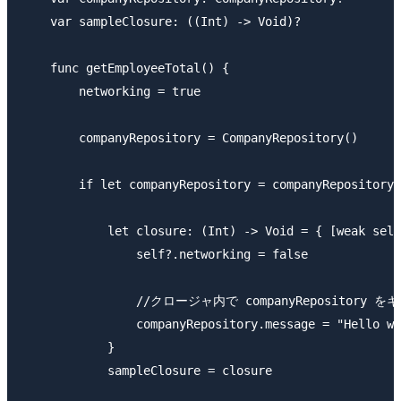
    var sampleClosure: ((Int) -> Void)?

    func getEmployeeTotal() {

        networking = true

        companyRepository = CompanyRepository()

        if let companyRepository = companyRepository 
            let closure: (Int) -> Void = { [weak self
                self?.networking = false

                //クロージャ内で companyRepository を
                companyRepository.message = "Hello wo
            }

            sampleClosure = closure
