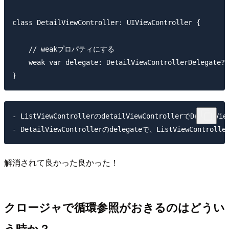
class DetailViewController: UIViewController {

    // weakプロパティにする

    weak var delegate: DetailViewControllerDelegate?

- ListViewControllerのdetailViewControllerでDetailVi
解消されて良かった良かった！
クロージャで循環参照がおきるのはどうい
う時か？