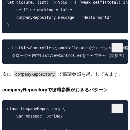
let closure: (Int) -> Void = { [weak self](total) in

    self?.networking = false

    companyRepository.message = "Hello world"

- ListViewControllerのsampleClosureでクロージャを強参照

次に
で循環参照を起こしてみます。
companyRepository
companyRepositoryで循環参照がおきるパターン
class CompanyRepository {

    var message: String?
