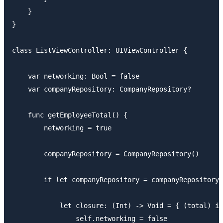
    }

}

class ListViewController: UIViewController {

    var networking: Bool = false

    var companyRepository: CompanyRepository?

    func getEmployeeTotal() {

        networking = true

        companyRepository = CompanyRepository()

        if let companyRepository = companyRepository 
            let closure: (Int) -> Void = { (total) in

                self.networking = false
