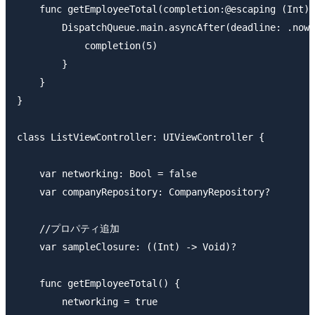
    func getEmployeeTotal(completion:@escaping (Int) 
        DispatchQueue.main.asyncAfter(deadline: .now(
            completion(5)

        }

    }

}

class ListViewController: UIViewController {

    var networking: Bool = false

    var companyRepository: CompanyRepository?

    //プロパティ追加

    var sampleClosure: ((Int) -> Void)?

    func getEmployeeTotal() {

        networking = true
