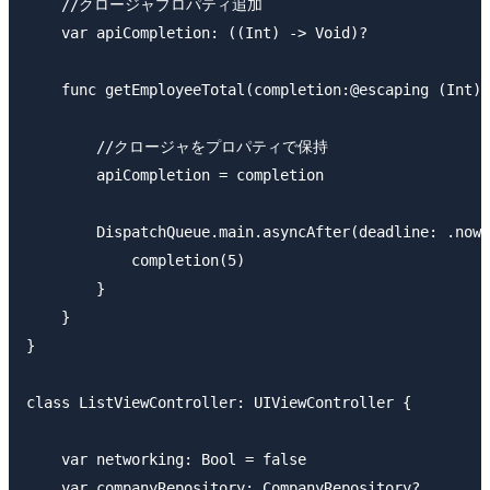
    //クロージャプロパティ追加

    var apiCompletion: ((Int) -> Void)?

    func getEmployeeTotal(completion:@escaping (Int) 
        //クロージャをプロパティで保持

        apiCompletion = completion

        DispatchQueue.main.asyncAfter(deadline: .now(
            completion(5)

        }

    }

}

class ListViewController: UIViewController {

    var networking: Bool = false

    var companyRepository: CompanyRepository?
