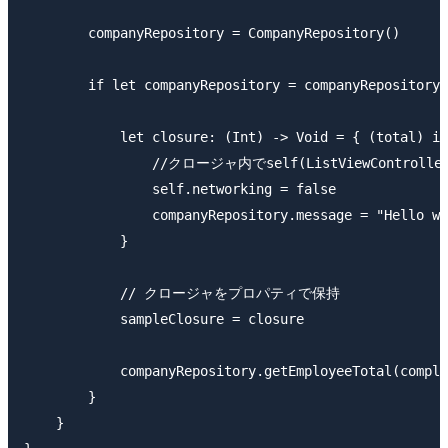
        companyRepository = CompanyRepository()

        if let companyRepository = companyRepository 
            let closure: (Int) -> Void = { (total) in

                //クロージャ内でself(ListViewControl
                self.networking = false

                companyRepository.message = "Hello wo
            }

            // クロージャをプロパティで保持

            sampleClosure = closure

            companyRepository.getEmployeeTotal(comple
        }

    }
