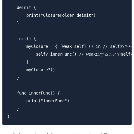
    deinit {

        print("ClosureHolder deinit")

    }

    init() {

        myClosure = { [weak self] () in // self
            self?.innerFunc() // weakにすることでse
        }

        myClosure?()

    }

    func innerFunc() {

        print("innerFunc")

    }
