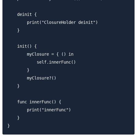
    deinit {

        print("ClosureHolder deinit")

    }

    init() {

        myClosure = { () in

            self.innerFunc()

        }

        myClosure?()

    }

    func innerFunc() {

        print("innerFunc")

    }
