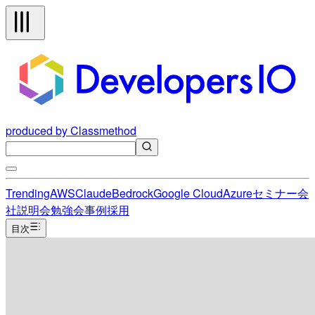
produced by Classmethod
Trending
AWS
Claude
Bedrock
Google Cloud
Azure
セミナー
会
社説明会
勉強会
事例
採用
目次