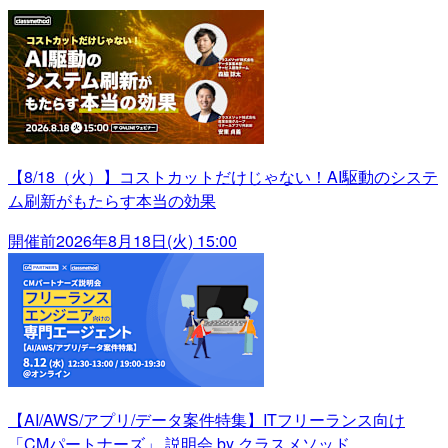
【8/18（火）】コストカットだけじゃない！AI駆動のシステ
ム刷新がもたらす本当の効果
開催前
2026年8月18日(火) 15:00
【AI/AWS/アプリ/データ案件特集】ITフリーランス向け
「CMパートナーズ」 説明会 by クラスメソッド