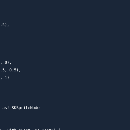
.5),

, 0),

.5, 0.5),

, 1)

 as! SKSpriteNode
