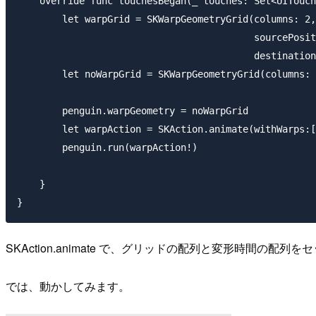
    override func touchesBegan(_ touches: Set<UITouch
        let warpGrid = SKWarpGeometryGrid(columns: 2,
                                          sourcePosit
                                          destination
        let noWarpGrid = SKWarpGeometryGrid(columns: 
        penguin.warpGeometry = noWarpGrid

        let warpAction = SKAction.animate(withWarps:[
        penguin.run(warpAction!)

    }

SKAction.animate で、グリッドの配列と変形時間
では、動かしてみます。