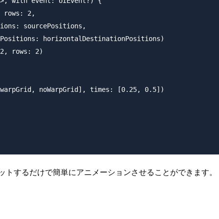
>, with event: UIEvent?) {

 rows: 2,

ions: sourcePositions,

Positions: horizontalDestinationPositions)

2, rows: 2)

warpGrid, noWarpGrid], times: [0.25, 0.5])

の配列をセットするだけで簡単にアニメーションさせることができます。