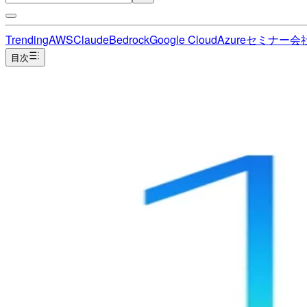
Trending
AWS
Claude
Bedrock
Google Cloud
Azure
セミナー
会
目次