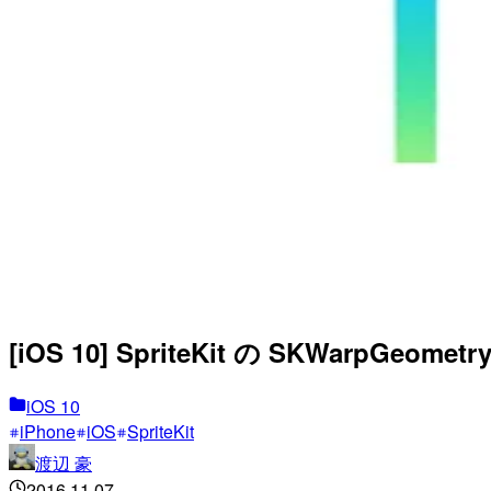
[iOS 10] SpriteKit の SKWarpGeom
iOS 10
iPhone
iOS
SpriteKit
渡辺 豪
2016.11.07