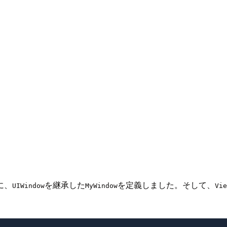
に、
を継承した
を定義しました。そして、
UIWindow
MyWindow
Vie