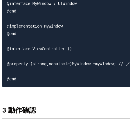
@interface MyWindow : UIWindow

@end

@implementation MyWindow

@end

@interface ViewController ()

@property (strong,nonatomic)MyWindow *myWindow;
3 動作確認