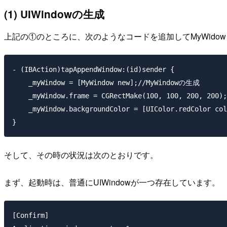
(1) UIWindowの生成
上記の①のところに、次のようなコードを追加してMyWido
- (IBAction)tapAppendWindow:(id)sender {

    _myWindow = [MyWindow new];//MyWindowの生成

    _myWindow.frame = CGRectMake(100, 100, 200, 200
    _myWindow.backgroundColor = [UIColor.redColor
そして、その時の状況は次のとおりです。
まず、起動時は、普通にUIWindowが一つ存在しています。
[Confirm]
