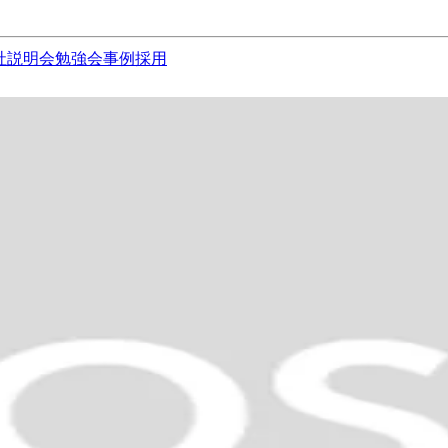
社説明会
勉強会
事例
採用