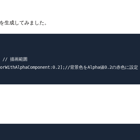
wを生成してみました。
); // 描画範囲

 colorWithAlphaComponent:0.2];//背景色をAlpha値0.2の赤色に設定
