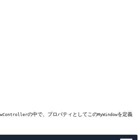
の中で、プロパティとしてこの
を定義
wController
MyWindow