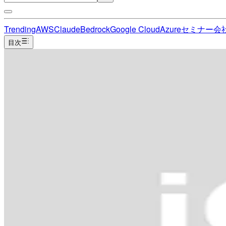
Trending
AWS
Claude
Bedrock
Google Cloud
Azure
セミナー
会
目次