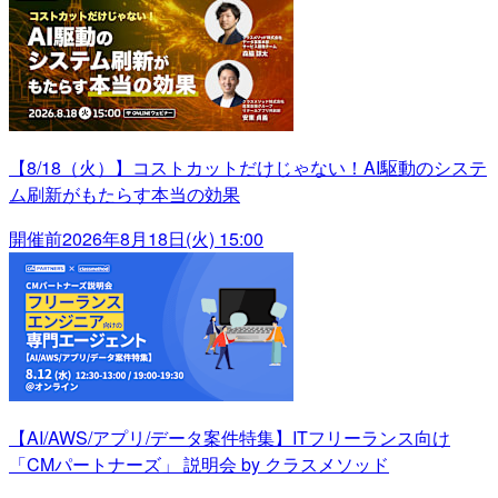
【8/18（火）】コストカットだけじゃない！AI駆動のシステ
ム刷新がもたらす本当の効果
開催前
2026年8月18日(火) 15:00
【AI/AWS/アプリ/データ案件特集】ITフリーランス向け
「CMパートナーズ」 説明会 by クラスメソッド