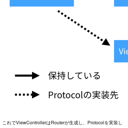
これでViewControllerはRouterが生成し、Protocolを実装し