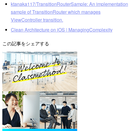
ktanaka117/TransitionRouterSample: An implementation
sample of TransitionRouter which manages
ViewController transition.
Clean Architecture on iOS | ManagingComplexity
この記事をシェアする