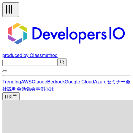
produced by Classmethod
Trending
AWS
Claude
Bedrock
Google Cloud
Azure
セミナー
会
社説明会
勉強会
事例
採用
目次