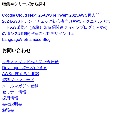
特集やシリーズから探す
Google Cloud Next ’25
AWS re:Invent 2025
AWS再入門
2024
AWSトレンドチェック
初心者向け
AWSテクニカルサポ
ート
AWS認定（資格）
製造業関連
ジョインブログ
くらめそ
の情シス
組織開発室の活動
デザイン
Thai
Language
Vietnamese Blog
お問い合わせ
クラスメソッドへの問い合わせ
DevelopersIOへのご意見
AWSに関するご相談
資料ダウンロード
メールマガジン登録
セミナー情報
採用情報
会社説明会
勉強会