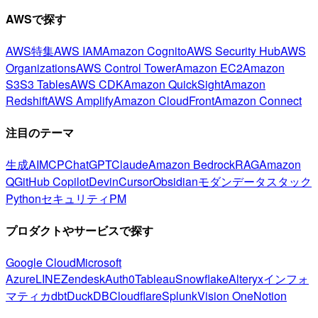
AWSで探す
AWS特集
AWS IAM
Amazon Cognito
AWS Security Hub
AWS
Organizations
AWS Control Tower
Amazon EC2
Amazon
S3
S3 Tables
AWS CDK
Amazon QuickSight
Amazon
Redshift
AWS Amplify
Amazon CloudFront
Amazon Connect
注目のテーマ
生成AI
MCP
ChatGPT
Claude
Amazon Bedrock
RAG
Amazon
Q
GitHub Copilot
Devin
Cursor
Obsidian
モダンデータスタック
Python
セキュリティ
PM
プロダクトやサービスで探す
Google Cloud
Microsoft
Azure
LINE
Zendesk
Auth0
Tableau
Snowflake
Alteryx
インフォ
マティカ
dbt
DuckDB
Cloudflare
Splunk
Vision One
Notion