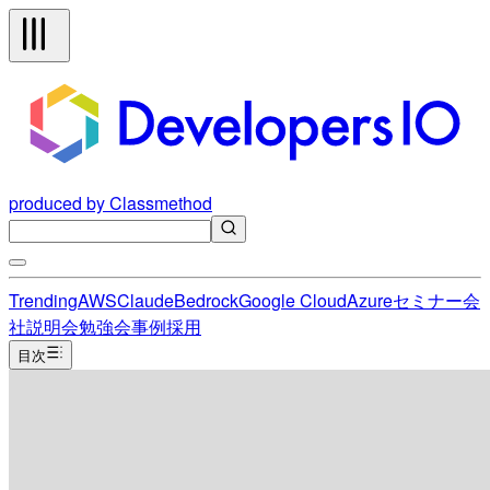
produced by Classmethod
Trending
AWS
Claude
Bedrock
Google Cloud
Azure
セミナー
会
社説明会
勉強会
事例
採用
目次