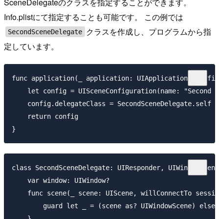
SceneDelegateのクラスを指定することができます。
Info.plistにて指定することも可能です。 この例では
クラスを作成し、プログラムから指
SecondSceneDelegate
定しています。
func application(_ application: UIApplication, config
    let config = UISceneConfiguration(name: "Second C
    config.delegateClass = SecondSceneDelegate.self 
    return config

class SecondSceneDelegate: UIResponder, UIWindowScene
    var window: UIWindow?

    func scene(_ scene: UIScene, willConnectTo sessio
        guard let _ = (scene as? UIWindowScene) else 
    }
