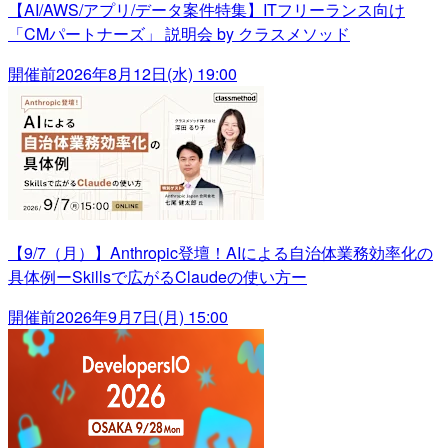
【AI/AWS/アプリ/データ案件特集】ITフリーランス向け
「CMパートナーズ」 説明会 by クラスメソッド
開催前
2026年8月12日(水) 19:00
【9/7（月）】Anthropic登壇！AIによる自治体業務効率化の
具体例ーSkillsで広がるClaudeの使い方ー
開催前
2026年9月7日(月) 15:00