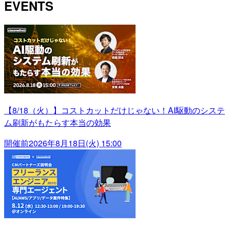
EVENTS
【8/18（火）】コストカットだけじゃない！AI駆動のシステ
ム刷新がもたらす本当の効果
開催前
2026年8月18日(火) 15:00