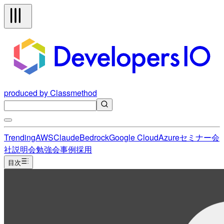
produced by Classmethod
Trending
AWS
Claude
Bedrock
Google Cloud
Azure
セミナー
会
社説明会
勉強会
事例
採用
目次