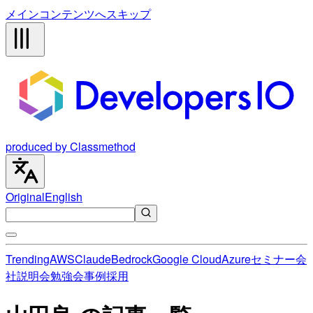
メインコンテンツへスキップ
produced by Classmethod
Original
English
Trending
AWS
Claude
Bedrock
Google Cloud
Azure
セミナー
会
社説明会
勉強会
事例
採用