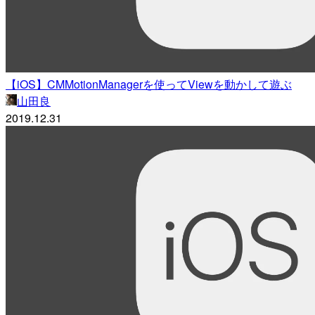
【iOS】CMMotionManagerを使ってViewを動かして遊ぶ
山田良
2019.12.31