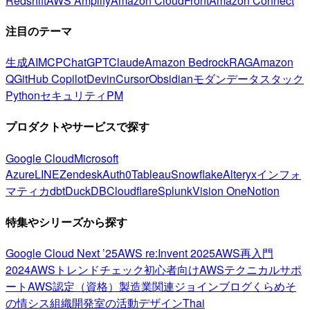
Redshift
AWS Amplify
Amazon CloudFront
Amazon Connect
注目のテーマ
生成AI
MCP
ChatGPT
Claude
Amazon Bedrock
RAG
Amazon
Q
GitHub Copilot
Devin
Cursor
Obsidian
モダンデータスタック
Python
セキュリティ
PM
プロダクトやサービスで探す
Google Cloud
Microsoft
Azure
LINE
Zendesk
Auth0
Tableau
Snowflake
Alteryx
インフォ
マティカ
dbt
DuckDB
Cloudflare
Splunk
Vision One
Notion
特集やシリーズから探す
Google Cloud Next ’25
AWS re:Invent 2025
AWS再入門
2024
AWSトレンドチェック
初心者向け
AWSテクニカルサポ
ート
AWS認定（資格）
製造業関連
ジョインブログ
くらめそ
の情シス
組織開発室の活動
デザイン
Thai