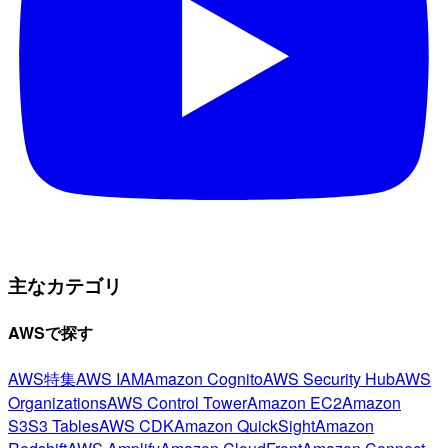
主なカテゴリ
AWSで探す
AWS特集
AWS IAM
Amazon Cognito
AWS Security Hub
AWS
Organizations
AWS Control Tower
Amazon EC2
Amazon
S3
S3 Tables
AWS CDK
Amazon QuickSight
Amazon