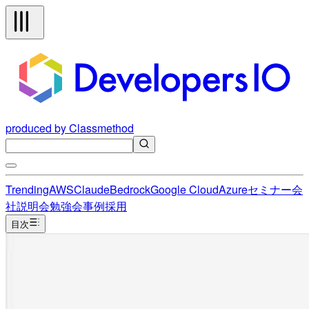
produced by Classmethod
Trending
AWS
Claude
Bedrock
Google Cloud
Azure
セミナー
会
社説明会
勉強会
事例
採用
目次