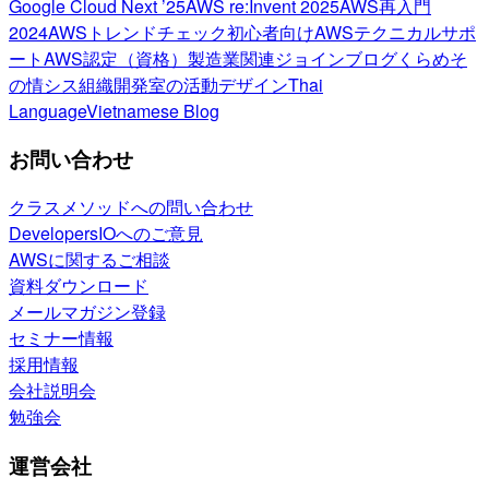
Google Cloud Next ’25
AWS re:Invent 2025
AWS再入門
2024
AWSトレンドチェック
初心者向け
AWSテクニカルサポ
ート
AWS認定（資格）
製造業関連
ジョインブログ
くらめそ
の情シス
組織開発室の活動
デザイン
Thai
Language
Vietnamese Blog
お問い合わせ
クラスメソッドへの問い合わせ
DevelopersIOへのご意見
AWSに関するご相談
資料ダウンロード
メールマガジン登録
セミナー情報
採用情報
会社説明会
勉強会
運営会社