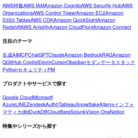
AWS特集
AWS IAM
Amazon Cognito
AWS Security Hub
AWS
Organizations
AWS Control Tower
Amazon EC2
Amazon
S3
S3 Tables
AWS CDK
Amazon QuickSight
Amazon
Redshift
AWS Amplify
Amazon CloudFront
Amazon Connect
注目のテーマ
生成AI
MCP
ChatGPT
Claude
Amazon Bedrock
RAG
Amazon
Q
GitHub Copilot
Devin
Cursor
Obsidian
モダンデータスタック
Python
セキュリティ
PM
プロダクトやサービスで探す
Google Cloud
Microsoft
Azure
LINE
Zendesk
Auth0
Tableau
Snowflake
Alteryx
インフォ
マティカ
dbt
DuckDB
Cloudflare
Splunk
Vision One
Notion
特集やシリーズから探す