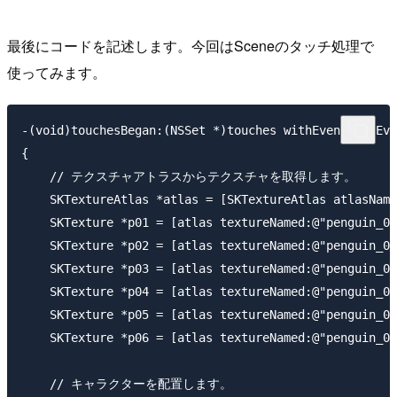
最後にコードを記述します。今回はSceneのタッチ処理で
使ってみます。
-(void)touchesBegan:(NSSet *)touches withEvent:(UIEve
{

    // テクスチャアトラスからテクスチャを取得します。

    SKTextureAtlas *atlas = [SKTextureAtlas atlasName
    SKTexture *p01 = [atlas textureNamed:@"penguin_01
    SKTexture *p02 = [atlas textureNamed:@"penguin_02
    SKTexture *p03 = [atlas textureNamed:@"penguin_03
    SKTexture *p04 = [atlas textureNamed:@"penguin_04
    SKTexture *p05 = [atlas textureNamed:@"penguin_05
    SKTexture *p06 = [atlas textureNamed:@"penguin_06
    // キャラクターを配置します。
