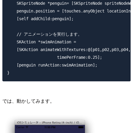
    SKSpriteNode *penguin= [SKSpriteNode spriteNodeWi
    penguin.position = [touches.anyObject locationInN
    [self addChild:penguin];

    // アニメーションを実行します。

    SKAction *swimAnimation =

    [SKAction animateWithTextures:@[p01,p02,p03,p04,p
                     timePerFrame:0.25];

    [penguin runAction:swimAnimation];

では、動かしてみます。