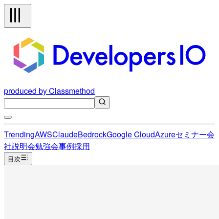
produced by Classmethod
Trending
AWS
Claude
Bedrock
Google Cloud
Azure
セミナー
会
社説明会
勉強会
事例
採用
目次