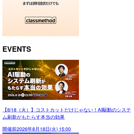
EVENTS
【8/18（火）】コストカットだけじゃない！AI駆動のシステ
ム刷新がもたらす本当の効果
開催前
2026年8月18日(火) 15:00