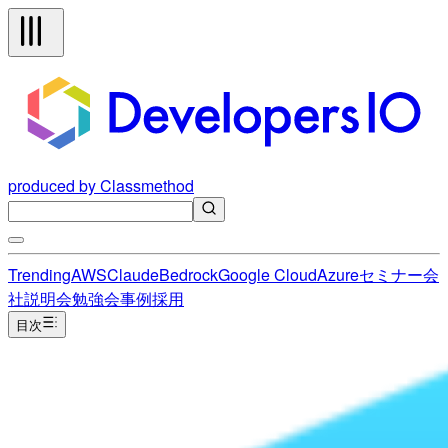
produced by Classmethod
Trending
AWS
Claude
Bedrock
Google Cloud
Azure
セミナー
会
社説明会
勉強会
事例
採用
目次