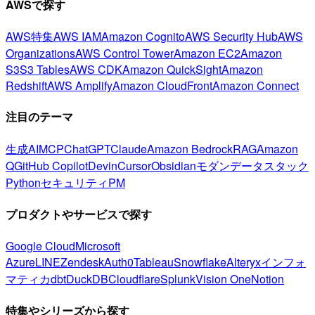
AWSで探す
AWS特集
AWS IAM
Amazon Cognito
AWS Security Hub
AWS
Organizations
AWS Control Tower
Amazon EC2
Amazon
S3
S3 Tables
AWS CDK
Amazon QuickSight
Amazon
Redshift
AWS Amplify
Amazon CloudFront
Amazon Connect
注目のテーマ
生成AI
MCP
ChatGPT
Claude
Amazon Bedrock
RAG
Amazon
Q
GitHub Copilot
Devin
Cursor
Obsidian
モダンデータスタック
Python
セキュリティ
PM
プロダクトやサービスで探す
Google Cloud
Microsoft
Azure
LINE
Zendesk
Auth0
Tableau
Snowflake
Alteryx
インフォ
マティカ
dbt
DuckDB
Cloudflare
Splunk
Vision One
Notion
特集やシリーズから探す