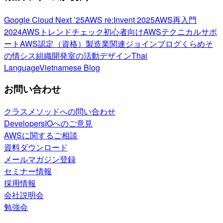
Google Cloud Next ’25
AWS re:Invent 2025
AWS再入門
2024
AWSトレンドチェック
初心者向け
AWSテクニカルサポ
ート
AWS認定（資格）
製造業関連
ジョインブログ
くらめそ
の情シス
組織開発室の活動
デザイン
Thai
Language
Vietnamese Blog
お問い合わせ
クラスメソッドへの問い合わせ
DevelopersIOへのご意見
AWSに関するご相談
資料ダウンロード
メールマガジン登録
セミナー情報
採用情報
会社説明会
勉強会