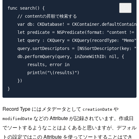
func search() {

    // contentの昇順で検索する

    var db: CKDatabase! = CKContainer.defaultContaine
    let predicate = NSPredicate(format: "content != %
    let query : CKQuery = CKQuery(recordType: "Memo",
    query.sortDescriptors = [NSSortDescriptor(key: "c
    db.performQuery(query, inZoneWithID: nil, {

        results, error in

        println("\(results)")

    })

Record Type にはメタデータとして
や
creationDate
などの Attribute が記録されています。作成日
modifiedDate
でソートするようなことはよくあると思いますが、デフォル
トの設定ではこの Attribute を使ってソートすることはでき