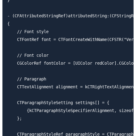
}

- (CFAttributedStringRef)attributedString:(CFStringRe
{

    // Font style

    CTFontRef font = CTFontCreateWithName(CFSTR("Verd
    // Font color

    CGColorRef fontColor = [UIColor redColor].CGColor
    // Paragraph

    CTTextAlignment alignment = kCTRightTextAlignment
    CTParagraphStyleSetting settings[] = {

        {kCTParagraphStyleSpecifierAlignment, sizeof(
    };

    CTParagraphStyleRef paragraphStyle = CTParagraphS