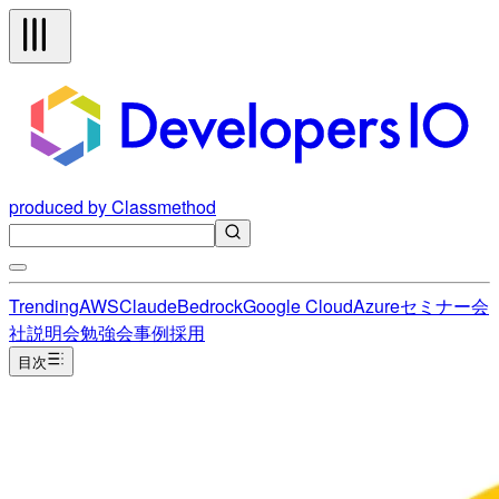
produced by Classmethod
Trending
AWS
Claude
Bedrock
Google Cloud
Azure
セミナー
会
社説明会
勉強会
事例
採用
目次