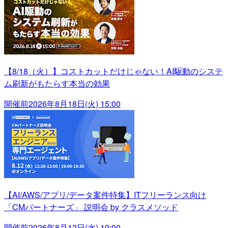
【8/18（火）】コストカットだけじゃない！AI駆動のシステ
ム刷新がもたらす本当の効果
開催前
2026年8月18日(火) 15:00
【AI/AWS/アプリ/データ案件特集】ITフリーランス向け
「CMパートナーズ」 説明会 by クラスメソッド
開催前
2026年8月12日(水) 19:00