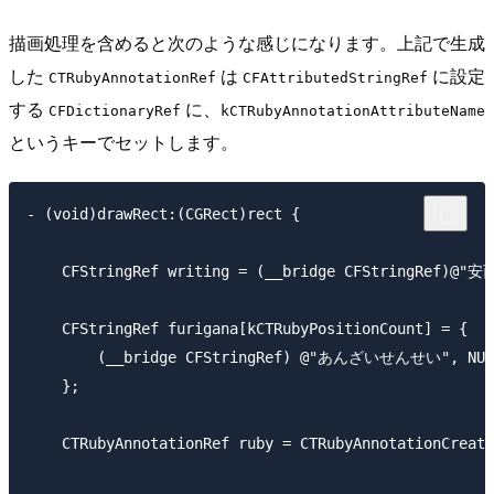
描画処理を含めると次のような感じになります。上記で生成
した
は
に設定
CTRubyAnnotationRef
CFAttributedStringRef
する
に、
CFDictionaryRef
kCTRubyAnnotationAttributeName
というキーでセットします。
- (void)drawRect:(CGRect)rect {

    CFStringRef writing = (__bridge CFStringRef)@"安
    CFStringRef furigana[kCTRubyPositionCount] = {

        (__bridge CFStringRef) @"あんざいせんせい", NULL
    };

    CTRubyAnnotationRef ruby = CTRubyAnnotationCreate