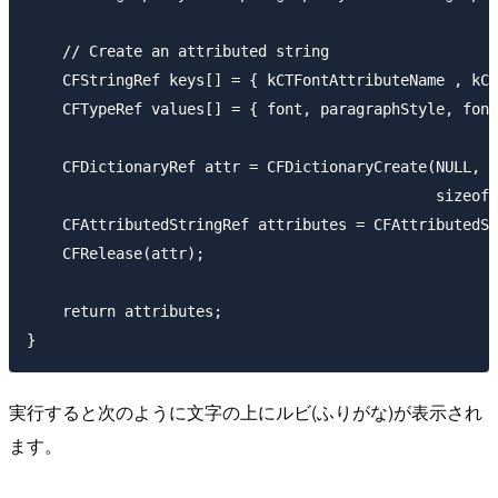
    // Create an attributed string

    CFStringRef keys[] = { kCTFontAttributeName , kCT
    CFTypeRef values[] = { font, paragraphStyle, font
    CFDictionaryRef attr = CFDictionaryCreate(NULL, (
                                              sizeof(
    CFAttributedStringRef attributes = CFAttributedSt
    CFRelease(attr);

    return attributes;

実行すると次のように文字の上にルビ(ふりがな)が表示され
ます。