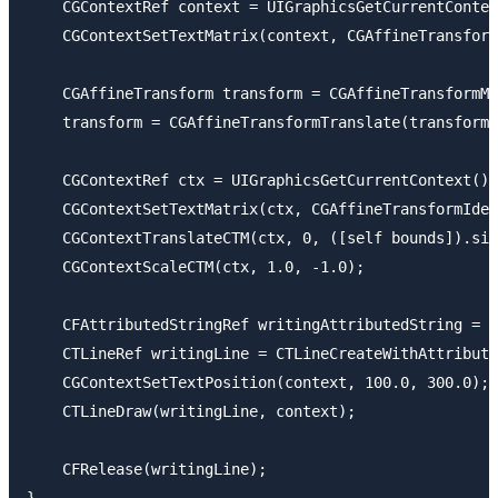
    CGContextRef context = UIGraphicsGetCurrentContex
    CGContextSetTextMatrix(context, CGAffineTransform
    CGAffineTransform transform = CGAffineTransformMa
    transform = CGAffineTransformTranslate(transform,
    CGContextRef ctx = UIGraphicsGetCurrentContext();

    CGContextSetTextMatrix(ctx, CGAffineTransformIden
    CGContextTranslateCTM(ctx, 0, ([self bounds]).siz
    CGContextScaleCTM(ctx, 1.0, -1.0);

    CFAttributedStringRef writingAttributedString = [
    CTLineRef writingLine = CTLineCreateWithAttribute
    CGContextSetTextPosition(context, 100.0, 300.0);

    CTLineDraw(writingLine, context);

    CFRelease(writingLine);
