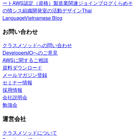
ート
AWS認定（資格）
製造業関連
ジョインブログ
くらめそ
の情シス
組織開発室の活動
デザイン
Thai
Language
Vietnamese Blog
お問い合わせ
クラスメソッドへの問い合わせ
DevelopersIOへのご意見
AWSに関するご相談
資料ダウンロード
メールマガジン登録
セミナー情報
採用情報
会社説明会
勉強会
運営会社
クラスメソッドについて