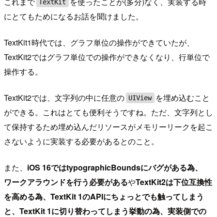
これまで
を使ったことが(多分)なく、実装する時
TextKit
にとてもためになるお話を聞けました。
TextKit1時代では、グラフ単位の操作ができていたが、
TextKit2ではグラフ単位での操作ができなくなり、行単位で
操作する。
TextKit2では、文字列の中に任意の
を埋め込むこと
UIView
ができる。これはとても便利そうですね。ただ、文字列とし
て保持するため埋め込んだリソースがメモリーリークを起こ
さないように実装する必要があるとのこと。
また、
iOS 16ではtypographicBoundsにバグがある為、
ワークアラウンドを行う必要がある
や
TextKit2は下位互換性
を高める為、TextKit 1のAPIにちょっとでも触ってしまう
と、TextKit 1に切り替わってしまう挙動の為、実装側での