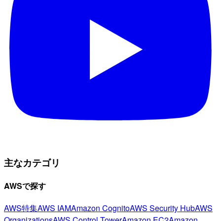
主なカテゴリ
AWSで探す
AWS特集
AWS IAM
Amazon Cognito
AWS Security Hub
AWS
Organizations
AWS Control Tower
Amazon EC2
Amazon