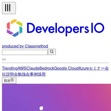
produced by Classmethod
Trending
AWS
Claude
Bedrock
Google Cloud
Azure
セミナー
会
社説明会
勉強会
事例
採用
目次