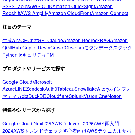
S3
S3 Tables
AWS CDK
Amazon QuickSight
Amazon
Redshift
AWS Amplify
Amazon CloudFront
Amazon Connect
注目のテーマ
生成AI
MCP
ChatGPT
Claude
Amazon Bedrock
RAG
Amazon
Q
GitHub Copilot
Devin
Cursor
Obsidian
モダンデータスタック
Python
セキュリティ
PM
プロダクトやサービスで探す
Google Cloud
Microsoft
Azure
LINE
Zendesk
Auth0
Tableau
Snowflake
Alteryx
インフォ
マティカ
dbt
DuckDB
Cloudflare
Splunk
Vision One
Notion
特集やシリーズから探す
Google Cloud Next ’25
AWS re:Invent 2025
AWS再入門
2024
AWSトレンドチェック
初心者向け
AWSテクニカルサポ