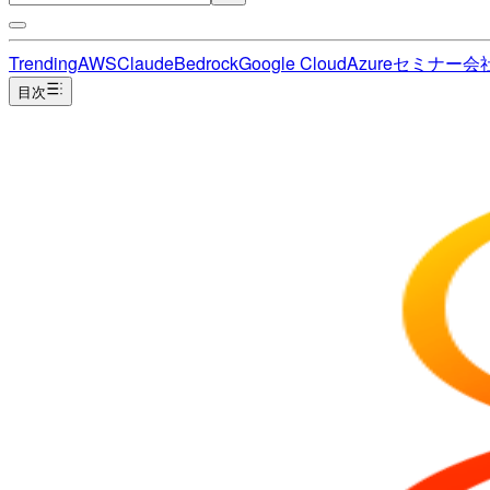
Trending
AWS
Claude
Bedrock
Google Cloud
Azure
セミナー
会
目次