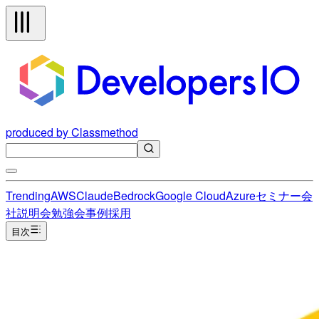
produced by Classmethod
Trending
AWS
Claude
Bedrock
Google Cloud
Azure
セミナー
会
社説明会
勉強会
事例
採用
目次