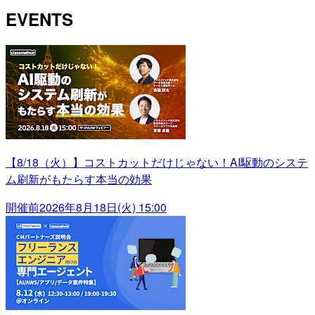
EVENTS
【8/18（火）】コストカットだけじゃない！AI駆動のシステ
ム刷新がもたらす本当の効果
開催前
2026年8月18日(火) 15:00