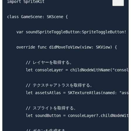
import SpriteKit

class GameScene: SKScene {

    var soundSpriteToggleButton:SpriteToggleButton!

    override func didMoveToView(view: SKView) {

        // レイヤーを取得する。

        let consoleLayer = childNodeWithName("console
        // テクスチャアトラスを取得する。

        let assetsAtlas = SKTextureAtlas(named: "asse
        // スプライトを取得する。

        let soundButton = consoleLayer?.childNodeWith
        // ボタンを生成する。
