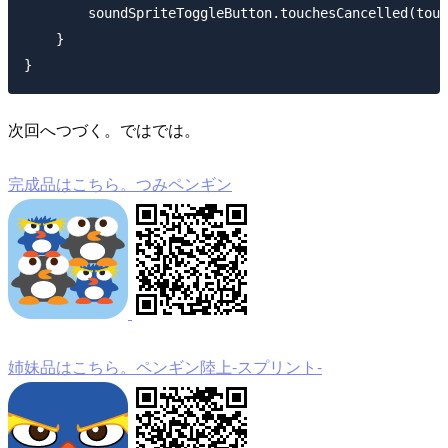
        soundSpriteToggleButton.touchesCancelled(touc
    }

次回へつづく。ではでは。
完成品はこちら。つみペンギン
姉妹品はこちら。ペンギン陸上-スプリント-