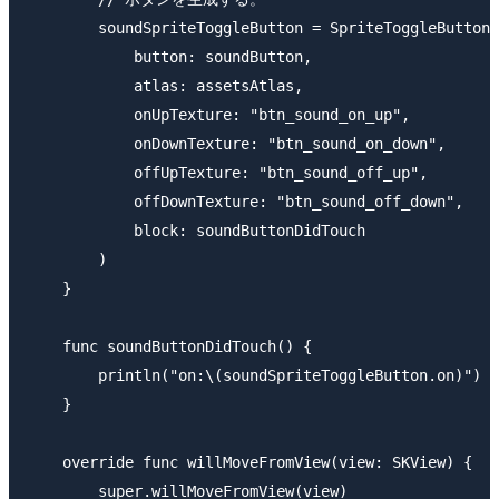
        soundSpriteToggleButton = SpriteToggleButton(

            button: soundButton,

            atlas: assetsAtlas,

            onUpTexture: "btn_sound_on_up",

            onDownTexture: "btn_sound_on_down",

            offUpTexture: "btn_sound_off_up",

            offDownTexture: "btn_sound_off_down",

            block: soundButtonDidTouch

        )

    }

    func soundButtonDidTouch() {

        println("on:\(soundSpriteToggleButton.on)")

    }

    override func willMoveFromView(view: SKView) {

        super.willMoveFromView(view)
