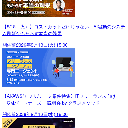
【8/18（火）】コストカットだけじゃない！AI駆動のシステ
ム刷新がもたらす本当の効果
開催前
2026年8月18日(火) 15:00
【AI/AWS/アプリ/データ案件特集】ITフリーランス向け
「CMパートナーズ」 説明会 by クラスメソッド
開催前
2026年8月12日(水) 19:00