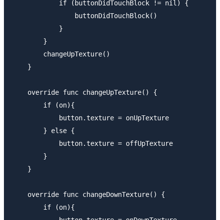
            if (buttonDidTouchBlock != nil) {

                buttonDidTouchBlock()

            }

        }

        changeUpTexture()

    }

    override func changeUpTexture() {

        if (on){

            button.texture = onUpTexture

        } else {

            button.texture = offUpTexture

        }

    }

    override func changeDownTexture() {

        if (on){

            button.texture = onDownTexture
