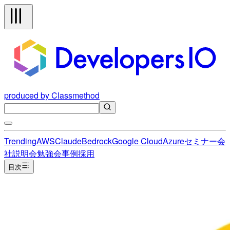
produced by Classmethod
Trending
AWS
Claude
Bedrock
Google Cloud
Azure
セミナー
会
社説明会
勉強会
事例
採用
目次