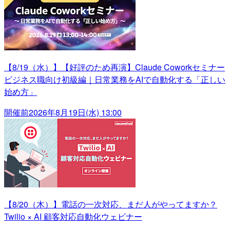
【8/19（水）】【好評のため再演】Claude Coworkセミナー
ビジネス職向け初級編｜日常業務をAIで自動化する「正しい
始め方」
開催前
2026年8月19日(水) 13:00
【8/20（木）】電話の一次対応、まだ人がやってますか？
Twilio × AI 顧客対応自動化ウェビナー