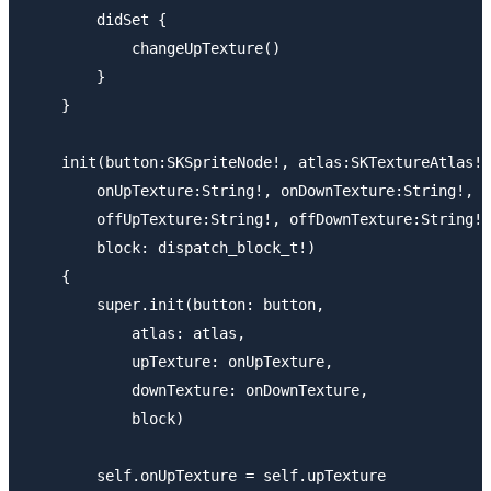
        didSet {

            changeUpTexture()

        }

    }

    init(button:SKSpriteNode!, atlas:SKTextureAtlas!,

        onUpTexture:String!, onDownTexture:String!,

        offUpTexture:String!, offDownTexture:String!,

        block: dispatch_block_t!)

    {

        super.init(button: button,

            atlas: atlas,

            upTexture: onUpTexture,

            downTexture: onDownTexture,

            block)

        self.onUpTexture = self.upTexture
