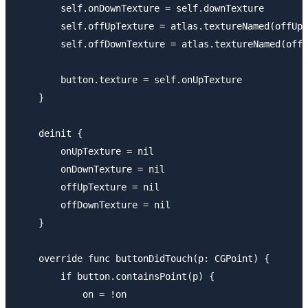
        self.onDownTexture = self.downTexture

        self.offUpTexture = atlas.textureNamed(offUpT
        self.offDownTexture = atlas.textureNamed(offD
        button.texture = self.onUpTexture

    }

    deinit {

        onUpTexture = nil

        onDownTexture = nil

        offUpTexture = nil

        offDownTexture = nil

    }

    override func buttonDidTouch(p: CGPoint) {

        if button.containsPoint(p) {

            on = !on
